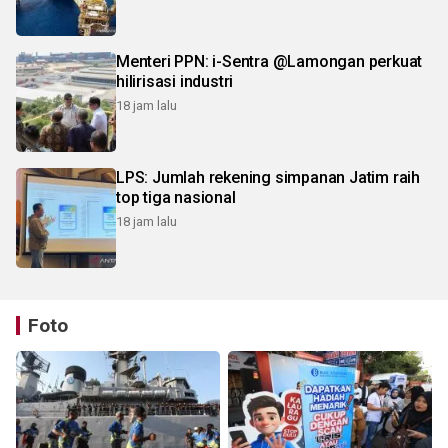
Menteri PPN: i-Sentra @Lamongan perkuat
hilirisasi industri
18 jam lalu
LPS: Jumlah rekening simpanan Jatim raih
top tiga nasional
18 jam lalu
Foto