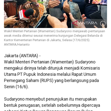
Wakil Menteri Pertanian (Wamentan) Sudaryono menjawab perrtanyaan
awak media ditemui seusai menerima kunjungan Delegasi Belanda di
Kantor Kementerian Pertanian di Jakarta, Selasa (17/6/2025).
ANTARA/Harianto
Jakarta (ANTARA) -
Wakil Menteri Pertanian (Wamentan) Sudaryono
mengakui dirinya telah ditunjuk menjadi Komisaris
Utama PT Pupuk Indonesia melalui Rapat Umum
Pemegang Saham (RUPS) yang berlangsung pada
Senin (16/6).
Sudaryono menyebut penunjukan itu merupakan
bentuk penugasan, setelah sebelumnya dipercaya