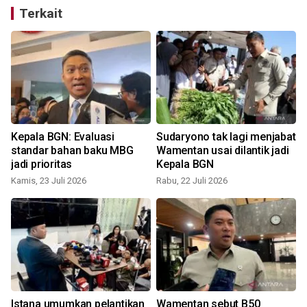
Terkait
Kepala BGN: Evaluasi
Sudaryono tak lagi menjabat
standar bahan baku MBG
Wamentan usai dilantik jadi
jadi prioritas
Kepala BGN
Kamis, 23 Juli 2026
Rabu, 22 Juli 2026
J
Istana umumkan pelantikan
Wamentan sebut B50