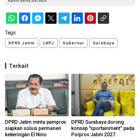
Kantor Berita ANTARA.
Tags:
DPRD Jatim
LKPJ
Gubernur
Surabaya
Terkait
DPRD Jatim minta pemprov
DPRD Surabaya dorong
siapkan solusi permanen
konsep "sportainment" pada
kekeringan El Nino
Porprov Jatim 2027