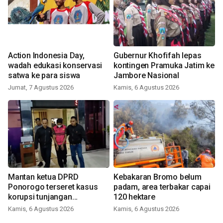
Action Indonesia Day,
Gubernur Khofifah lepas
wadah edukasi konservasi
kontingen Pramuka Jatim ke
satwa ke para siswa
Jambore Nasional
Jumat, 7 Agustus 2026
Kamis, 6 Agustus 2026
Mantan ketua DPRD
Kebakaran Bromo belum
Ponorogo terseret kasus
padam, area terbakar capai
korupsi tunjangan
120 hektare
perumahan
Kamis, 6 Agustus 2026
Kamis, 6 Agustus 2026