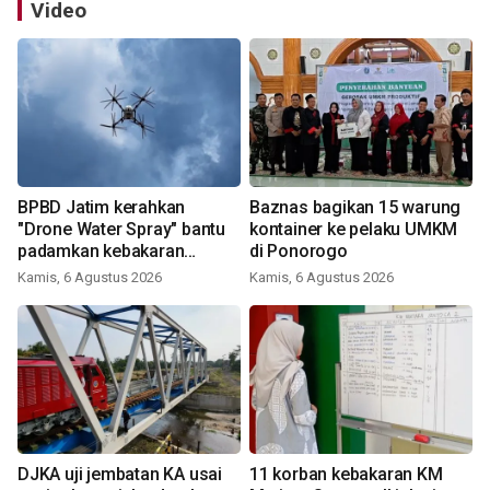
Video
BPBD Jatim kerahkan
Baznas bagikan 15 warung
"Drone Water Spray" bantu
kontainer ke pelaku UMKM
padamkan kebakaran
di Ponorogo
Bromo
Kamis, 6 Agustus 2026
Kamis, 6 Agustus 2026
DJKA uji jembatan KA usai
11 korban kebakaran KM