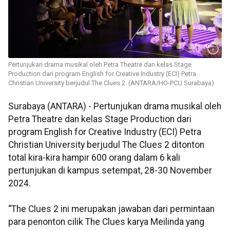
Pertunjukan drama musikal oleh Petra Theatre dan kelas Stage
Production dari program English for Creative Industry (ECI) Petra
Christian University berjudul The Clues 2. (ANTARA/HO-PCU Surabaya)
Surabaya (ANTARA) - Pertunjukan drama musikal oleh
Petra Theatre dan kelas Stage Production dari
program English for Creative Industry (ECI) Petra
Christian University berjudul The Clues 2 ditonton
total kira-kira hampir 600 orang dalam 6 kali
pertunjukan di kampus setempat, 28-30 November
2024.
“The Clues 2 ini merupakan jawaban dari permintaan
para penonton cilik The Clues karya Meilinda yang