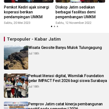
Pemkot Kediri ajak sinergi
Diskop Jatim sediakan
koperasi berikan
berbagai fasilitas demi
pendampingan UMKM
pengembangan UMKM
K
Sabtu, 20 Mei 2023
Sabtu, 12 November 2022
Terpopuler - Kabar Jatim
Wisata Geosite Banyu Mulok Tulungagung
Jul 18th
Perkuat literasi digital, Wismilak Foundation
gelar IMPACT Fest 2026 bagi siswa Surabaya
Jul 18th
Pemprov Jatim catat kinerja pembangunan
positif pada semester I 2026