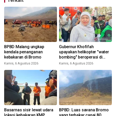
Terkait
BPBD Malang ungkap
Gubernur Khofifah
kendala penanganan
upayakan helikopter "water
kebakaran di Bromo
bombing" beroperasi di
Bromo besok
Kamis, 6 Agustus 2026
Kamis, 6 Agustus 2026
Basarnas sisir lewat udara
BPBD: Luas savana Bromo
lokasi kebakaran KMP
yang terbakar capai 80