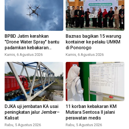
BPBD Jatim kerahkan
Baznas bagikan 15 warung
"Drone Water Spray" bantu
kontainer ke pelaku UMKM
padamkan kebakaran
di Ponorogo
Bromo
Kamis, 6 Agustus 2026
Kamis, 6 Agustus 2026
DJKA uji jembatan KA usai
11 korban kebakaran KM
peningkatan jalur Jember–
Mutiara Sentosa II jalani
Kalisat
perawatan medis
Rabu, 5 Agustus 2026
Rabu, 5 Agustus 2026