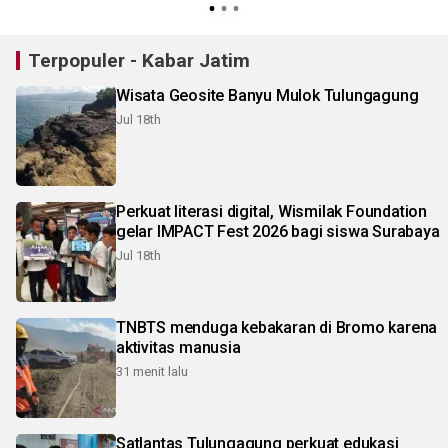
Terpopuler - Kabar Jatim
Wisata Geosite Banyu Mulok Tulungagung
Jul 18th
Perkuat literasi digital, Wismilak Foundation
gelar IMPACT Fest 2026 bagi siswa Surabaya
Jul 18th
TNBTS menduga kebakaran di Bromo karena
aktivitas manusia
31 menit lalu
Satlantas Tulungagung perkuat edukasi