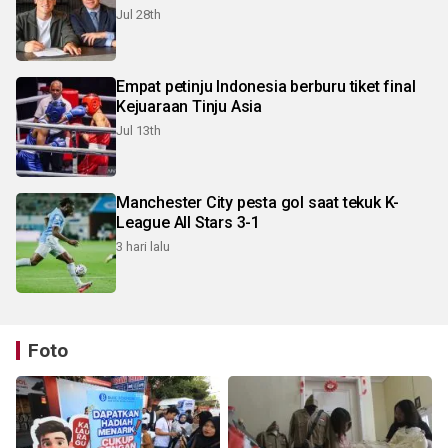
Jul 28th
Empat petinju Indonesia berburu tiket final
Kejuaraan Tinju Asia
Jul 13th
Manchester City pesta gol saat tekuk K-
League All Stars 3-1
3 hari lalu
Foto