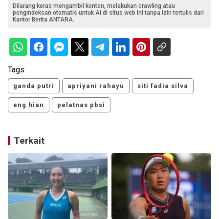
Dilarang keras mengambil konten, melakukan crawling atau
pengindeksan otomatis untuk AI di situs web ini tanpa izin tertulis dari
Kantor Berita ANTARA.
Tags:
ganda putri
apriyani rahayu
siti fadia silva
eng hian
pelatnas pbsi
Terkait