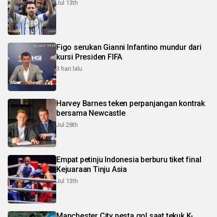
Jul 13th
Figo serukan Gianni Infantino mundur dari
kursi Presiden FIFA
3 hari lalu
Harvey Barnes teken perpanjangan kontrak
bersama Newcastle
Jul 28th
Empat petinju Indonesia berburu tiket final
Kejuaraan Tinju Asia
Jul 13th
Manchester City pesta gol saat tekuk K-