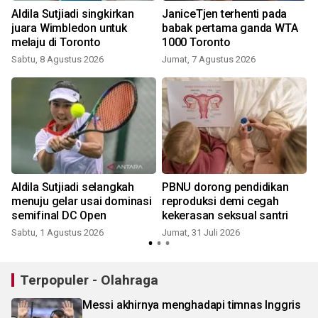
Aldila Sutjiadi singkirkan
JaniceTjen terhenti pada
juara Wimbledon untuk
babak pertama ganda WTA
melaju di Toronto
1000 Toronto
K
Sabtu, 8 Agustus 2026
Jumat, 7 Agustus 2026
Aldila Sutjiadi selangkah
PBNU dorong pendidikan
menuju gelar usai dominasi
reproduksi demi cegah
semifinal DC Open
kekerasan seksual santri
S
Sabtu, 1 Agustus 2026
Jumat, 31 Juli 2026
Terpopuler - Olahraga
Messi akhirnya menghadapi timnas Inggris