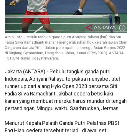
Arsip Foto - Pebulu tangkis ganda putri Apriyani Rahayu (kiri) dan Siti
Fadia Silva Ramadhanti (kanan) mengembalikan kok ke arah lawan Chen
Qingchen dan Jia Yifan dalam perempatfinal beregu Asian Games 2022
di Binjiang Gymnasium, Hangzhou, China, Jumat (29/9/2023). ANTARA
FOTO/M Risyal Hidayat/rwa/am.
Jakarta (ANTARA) - Pebulu tangkis ganda putri
Indonesia, Apriyani Rahayu terpaksa menyabet titel
runner up dari ajang Hylo Open 2023 bersama Siti
Fadia Silva Ramadhanti, akibat cedera betis kaki
kanan yang membuat mereka harus mundur di tengah
pertandingan, Minggu waktu Saarbrucken, Jerman.
Menurut Kepala Pelatih Ganda Putri Pelatnas PBSI
Eng Hian, cedera tersebut terjadi di awal set