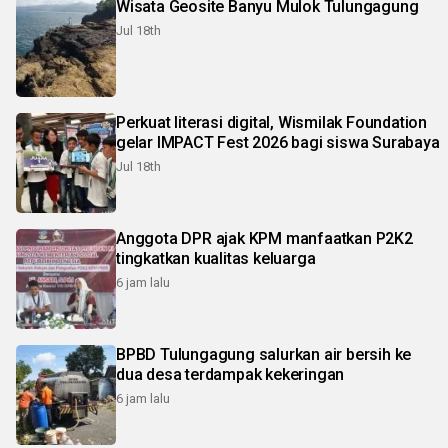
Wisata Geosite Banyu Mulok Tulungagung
Jul 18th
Perkuat literasi digital, Wismilak Foundation
gelar IMPACT Fest 2026 bagi siswa Surabaya
Jul 18th
Anggota DPR ajak KPM manfaatkan P2K2
tingkatkan kualitas keluarga
6 jam lalu
BPBD Tulungagung salurkan air bersih ke
dua desa terdampak kekeringan
6 jam lalu