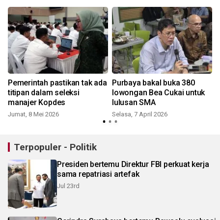
Pemerintah pastikan tak ada
Purbaya bakal buka 380
titipan dalam seleksi
lowongan Bea Cukai untuk
manajer Kopdes
lulusan SMA
Jumat, 8 Mei 2026
Selasa, 7 April 2026
S
Terpopuler - Politik
Presiden bertemu Direktur FBI perkuat kerja
sama repatriasi artefak
Jul 23rd