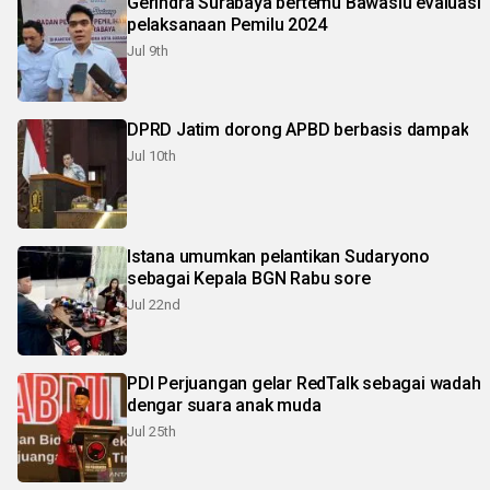
Gerindra Surabaya bertemu Bawaslu evaluasi
pelaksanaan Pemilu 2024
Jul 9th
DPRD Jatim dorong APBD berbasis dampak
Jul 10th
Istana umumkan pelantikan Sudaryono
sebagai Kepala BGN Rabu sore
Jul 22nd
PDI Perjuangan gelar RedTalk sebagai wadah
dengar suara anak muda
Jul 25th