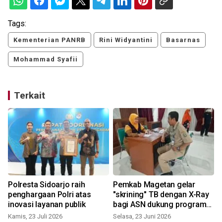
Tags:
Kementerian PANRB
Rini Widyantini
Basarnas
Mohammad Syafii
Terkait
Polresta Sidoarjo raih
Pemkab Magetan gelar
penghargaan Polri atas
"skrining" TB dengan X-Ray
inovasi layanan publik
bagi ASN dukung program
SATU TB
Kamis, 23 Juli 2026
Selasa, 23 Juni 2026
J