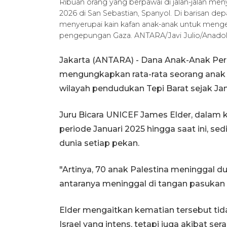
Ribuan orang yang berpawai di jalan-jalan menye
2026 di San Sebastian, Spanyol. Di barisan 
menyerupai kain kafan anak-anak untuk menge
pengepungan Gaza. ANTARA/Javi Julio/Anadolu
Jakarta (ANTARA) - Dana Anak-Anak Pe
mengungkapkan rata-rata seorang anak P
wilayah pendudukan Tepi Barat sejak Jan
Juru Bicara UNICEF James Elder, dalam 
periode Januari 2025 hingga saat ini, se
dunia setiap pekan.
"Artinya, 70 anak Palestina meninggal d
antaranya meninggal di tangan pasukan Is
Elder mengaitkan kematian tersebut tid
Israel yang intens, tetapi juga akibat s