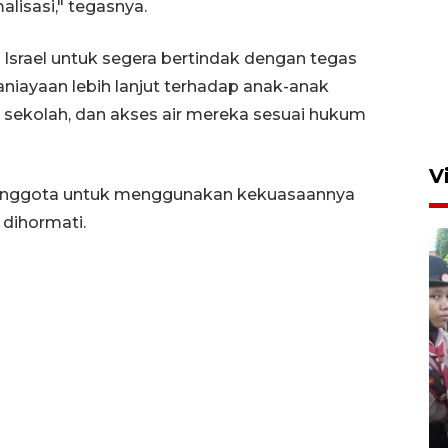
lisasi," tegasnya.
srael untuk segera bertindak dengan tegas
ayaan lebih lanjut terhadap anak-anak
, sekolah, dan akses air mereka sesuai hukum
V
anggota untuk menggunakan kekuasaannya
dihormati.
BNPB optimalkan penguatan
Desa Tangguh Bencana di
Jawa Timur
5 Agustus 2026 19:09