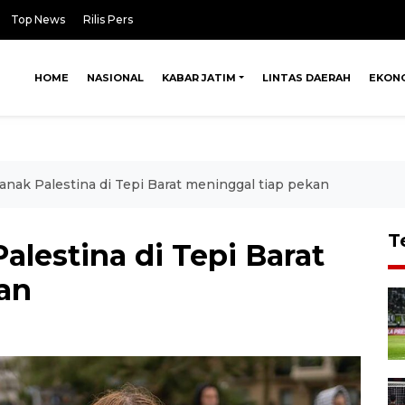
Top News
Rilis Pers
HOME
NASIONAL
KABAR JATIM
LINTAS DAERAH
EKON
anak Palestina di Tepi Barat meninggal tiap pekan
T
alestina di Tepi Barat
an