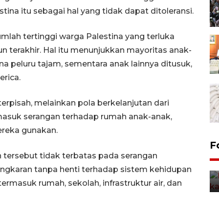
a itu sebagai hal yang tidak dapat ditoleransi.
mlah tertinggi warga Palestina yang terluka
 terakhir. Hal itu menunjukkan mayoritas anak-
na peluru tajam, sementara anak lainnya ditusuk,
erica.
erpisah, melainkan pola berkelanjutan dari
rmasuk serangan terhadap rumah anak-anak,
ereka gunakan.
Uji fungsi jembatan kereta api
F
di Jember
ersebut tidak terbatas pada serangan
ongkaran tanpa henti terhadap sistem kehidupan
5 Agustus 2026 22:18
rmasuk rumah, sekolah, infrastruktur air, dan