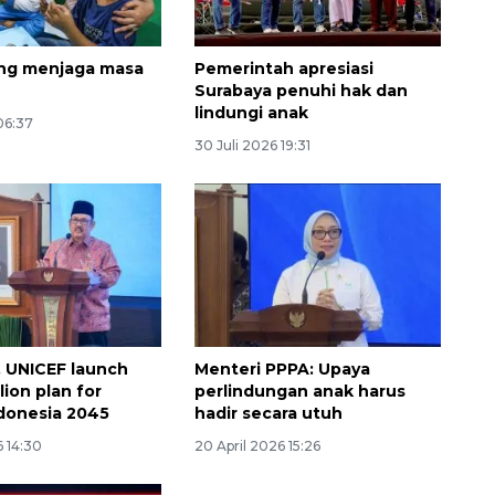
ng menjaga masa
Pemerintah apresiasi
Surabaya penuhi hak dan
lindungi anak
 06:37
30 Juli 2026 19:31
Memberantas kejahatan
jalanan Jakarta
2026-08-05 18:00:00
, UNICEF launch
Menteri PPPA: Upaya
lion plan for
perlindungan anak harus
donesia 2045
hadir secara utuh
6 14:30
20 April 2026 15:26