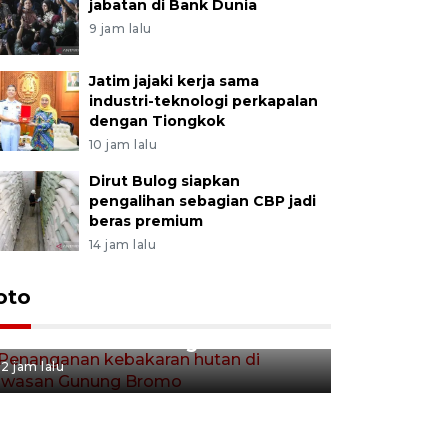
jabatan di Bank Dunia
9 jam lalu
Jatim jajaki kerja sama
industri-teknologi perkapalan
dengan Tiongkok
10 jam lalu
Dirut Bulog siapkan
pengalihan sebagian CBP jadi
beras premium
14 jam lalu
Gerakan 
oto
Penanganan kebakaran hutan
Tulungag
di kawasan Gunung Bromo
2 jam lalu
2 jam lalu