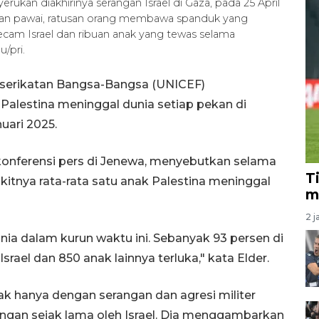
rukan diakhirinya serangan Israel di Gaza, pada 25 April
depan pawai, ratusan orang membawa spanduk yang
cam Israel dan ribuan anak yang tewas selama
/pri.
rserikatan Bangsa-Bangsa (UNICEF)
alestina meninggal dunia setiap pekan di
uari 2025.
konferensi pers di Jenewa, menyebutkan selama
T
dikitnya rata-rata satu anak Palestina meninggal
m
2 j
unia dalam kurun waktu ini. Sebanyak 93 persen di
rael dan 850 anak lainnya terluka," kata Elder.
ak hanya dengan serangan dan agresi militer
erangan sejak lama oleh Israel. Dia menggambarkan