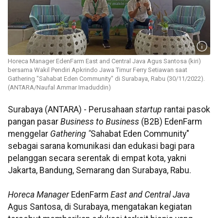
Horeca Manager EdenFarm East and Central Java Agus Santosa (kiri)
bersama Wakil Pendiri Apkrindo Jawa Timur Ferry Setiawan saat
Gathering "Sahabat Eden Community" di Surabaya, Rabu (30/11/2022).
(ANTARA/Naufal Ammar Imaduddin)
Surabaya (ANTARA) - Perusahaan
startup
rantai pasok
pangan pasar
Business to Business
(B2B) EdenFarm
menggelar
Gathering "
Sahabat Eden Community"
sebagai sarana komunikasi dan edukasi bagi para
pelanggan secara serentak di empat kota, yakni
Jakarta, Bandung, Semarang dan Surabaya, Rabu.
Horeca Manager
EdenFarm
East and Central Java
Agus Santosa, di Surabaya, mengatakan kegiatan