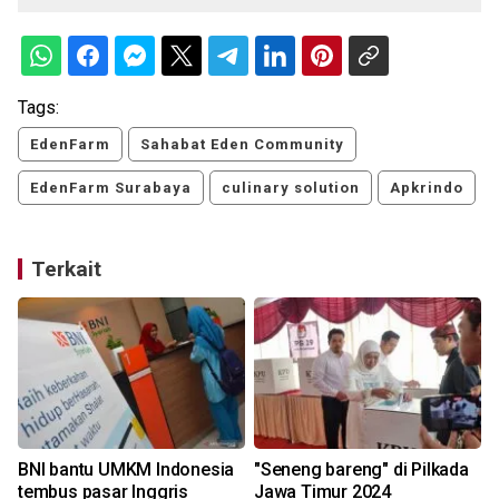
Tags:
EdenFarm
Sahabat Eden Community
EdenFarm Surabaya
culinary solution
Apkrindo
Terkait
BNI bantu UMKM Indonesia
"Seneng bareng" di Pilkada
tembus pasar Inggris
Jawa Timur 2024