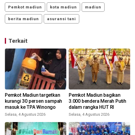
Pemkot madiun
kota madiun
madiun
berita madiun
asuransi tani
Terkait
S
Pemkot Madiun targetkan
Pemkot Madiun bagikan
kurangi 30 persen sampah
3.000 bendera Merah Putih
masuk ke TPA Winongo
dalam rangka HUT RI
Selasa, 4 Agustus 2026
Selasa, 4 Agustus 2026
S