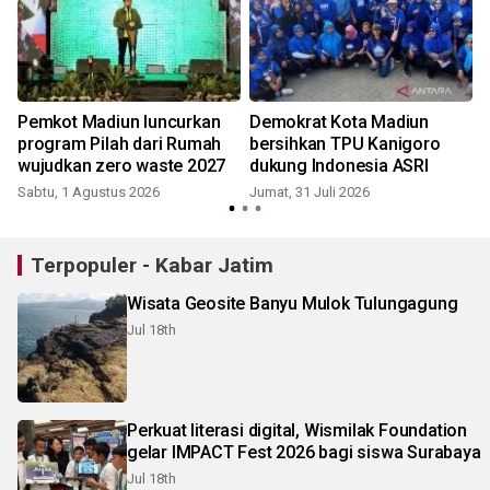
Pemkot Madiun luncurkan
Demokrat Kota Madiun
program Pilah dari Rumah
bersihkan TPU Kanigoro
wujudkan zero waste 2027
dukung Indonesia ASRI
Sabtu, 1 Agustus 2026
Jumat, 31 Juli 2026
R
Terpopuler - Kabar Jatim
Wisata Geosite Banyu Mulok Tulungagung
Jul 18th
Perkuat literasi digital, Wismilak Foundation
gelar IMPACT Fest 2026 bagi siswa Surabaya
Jul 18th