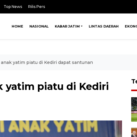
Top News
Rilis Pers
HOME
NASIONAL
KABAR JATIM
LINTAS DAERAH
EKON
anak yatim piatu di Kediri dapat santunan
T
 yatim piatu di Kediri