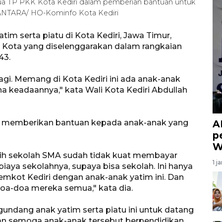
etua TP PKK Kota Kediri dalam pemberian bantuan untuk
). ANTARA/ HO-Kominfo Kota Kediri
tim serta piatu di Kota Kediri, Jawa Timur,
 Kota yang diselenggarakan dalam rangkaian
43.
rbagi. Memang di Kota Kediri ini ada anak-anak
na keadaannya," kata Wali Kota Kediri Abdullah
gap memberikan bantuan kepada anak-anak yang
A
p
W
ih sekolah SMA sudah tidak kuat membayar
1 j
 biaya sekolahnya, supaya bisa sekolah. Ini hanya
mkot Kediri dengan anak-anak yatim ini. Dan
 doa-doa mereka semua," kata dia.
undang anak yatim serta piatu ini untuk datang
pan semoga anak-anak tersebut berpendidikan