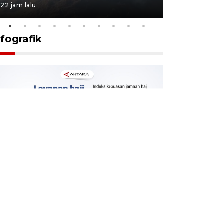
22 jam lalu
23 jam lalu
nfografik