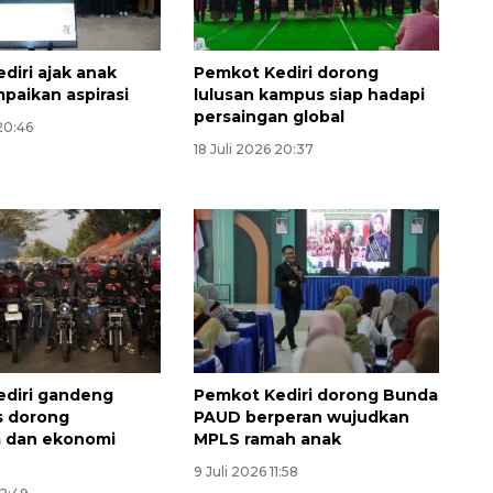
diri ajak anak
Pemkot Kediri dorong
mpaikan aspirasi
lulusan kampus siap hadapi
persaingan global
 20:46
18 Juli 2026 20:37
160 ribu sambungan baru
jaringan gas 2026
2026-08-07 18:00:00
diri gandeng
Pemkot Kediri dorong Bunda
s dorong
PAUD berperan wujudkan
a dan ekonomi
MPLS ramah anak
9 Juli 2026 11:58