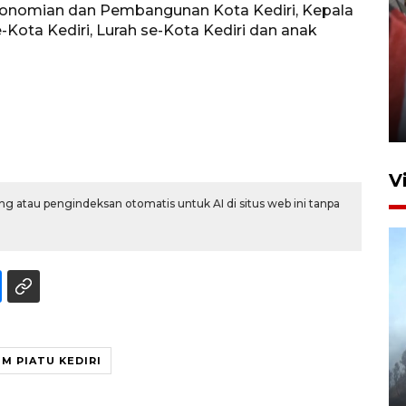
rekonomian dan Pembangunan Kota Kediri, Kepala
-Kota Kediri, Lurah se-Kota Kediri dan anak
Penguatan struktur jembatan
Niyama Tulungagung
7 Agustus 2026 14:36
V
g atau pengindeksan otomatis untuk AI di situs web ini tanpa
BPBD Jatim kerahkan "Drone
M PIATU KEDIRI
Water Spray" bantu padamkan
kebakaran Bromo