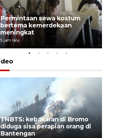
Permintaan sewa kostum
bertema kemerdekaan
Perpusta
meningkat
Lingkunga
5 jam lalu
5 jam lalu
ideo
TNBTS: kebakaran di Bromo
Khofifah 
diduga sisa perapian orang di
Bromo, a
Bantengan
capai 176