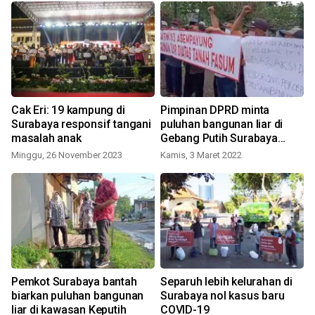
Cak Eri: 19 kampung di
Pimpinan DPRD minta
Surabaya responsif tangani
puluhan bangunan liar di
masalah anak
Gebang Putih Surabaya
dibongkar
Minggu, 26 November 2023
Kamis, 3 Maret 2022
K
Pemkot Surabaya bantah
Separuh lebih kelurahan di
n
biarkan puluhan bangunan
Surabaya nol kasus baru
liar di kawasan Keputih
COVID-19