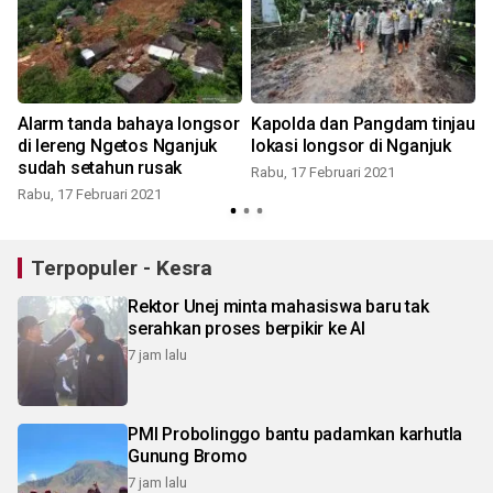
Alarm tanda bahaya longsor
Kapolda dan Pangdam tinjau
n
di lereng Ngetos Nganjuk
lokasi longsor di Nganjuk
sudah setahun rusak
Rabu, 17 Februari 2021
Rabu, 17 Februari 2021
R
Terpopuler - Kesra
Rektor Unej minta mahasiswa baru tak
serahkan proses berpikir ke AI
7 jam lalu
PMI Probolinggo bantu padamkan karhutla
Gunung Bromo
7 jam lalu