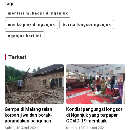
Tags:
menteri muhadjir di nganjuk
menko pmk di nganjuk
berita longsor nganjuk
nganjuk hari ini
Terkait
s
Gempa di Malang telan
Kondisi pengungsi longsor
SAR 
n
korban jiwa dan porak-
di Nganjuk yang terpapar
porandakan bangunan
COVID-19 membaik
Sabtu, 10 April 2021
Kamis, 18 Februari 2021
R