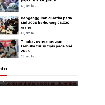
pajak "marketplace"
17 jam lalu
Pengangguran di Jatim pada
Mei 2026 berkurang 26.320
orang
18 jam lalu
Tingkat pengangguran
terbuka turun tipis pada Mei
2026
21 jam lalu
Uji fungsi jembatan kereta api
oto
Tera timb
di Jember
di pasar t
11 jam lalu
12 jam lalu