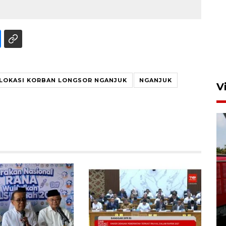
LOKASI KORBAN LONGSOR NGANJUK
NGANJUK
V
Basarnas hentikan operasi
kedaruratan KM Mutiara
Sentosa II
4 Agustus 2026 22:38