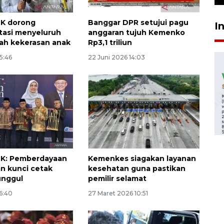
K dorong
Banggar DPR setujui pagu
I
tasi menyeluruh
anggaran tujuh Kemenko
ah kekerasan anak
Rp3,1 triliun
15:46
22 Juni 2026 14:03
K: Pemberdayaan
Kemenkes siagakan layanan
n kunci cetak
kesehatan guna pastikan
unggul
pemilir selamat
16:40
27 Maret 2026 10:51