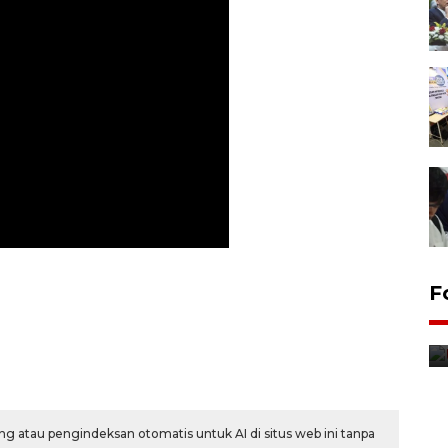
F
Distribusi bantuan mesin
pertanian di Kediri
12 jam lalu
g atau pengindeksan otomatis untuk AI di situs web ini tanpa