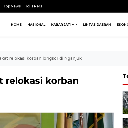
Top News
Rilis Pers
HOME
NASIONAL
KABAR JATIM
LINTAS DAERAH
EKON
at relokasi korban longsor di Nganjuk
T
 relokasi korban