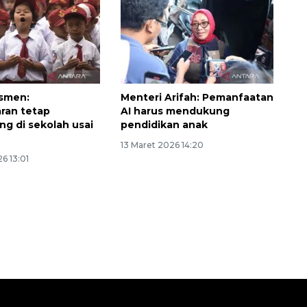
smen:
Menteri Arifah: Pemanfaatan
ran tetap
AI harus mendukung
ng di sekolah usai
pendidikan anak
13 Maret 2026 14:20
Waspadai penyakit saat
6 13:01
musim kemarau
2026-08-05 12:00:00