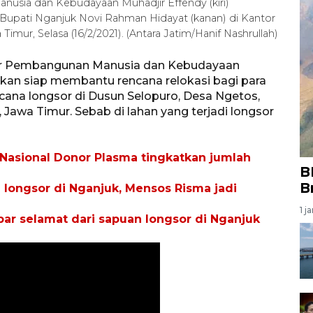
usia dan Kebudayaan Muhadjir Effendy (kiri)
Bupati Nganjuk Novi Rahman Hidayat (kanan) di Kantor
ur, Selasa (16/2/2021). (Antara Jatim/Hanif Nashrullah)
tor Pembangunan Manusia dan Kebudayaan
an siap membantu rencana relokasi bagi para
ana longsor di Dusun Selopuro, Desa Ngetos,
awa Timur. Sebab di lahan yang terjadi longsor
asional Donor Plasma tingkatkan jumlah
B
B
 longsor di Nganjuk, Mensos Risma jadi
1 j
bar selamat dari sapuan longsor di Nganjuk