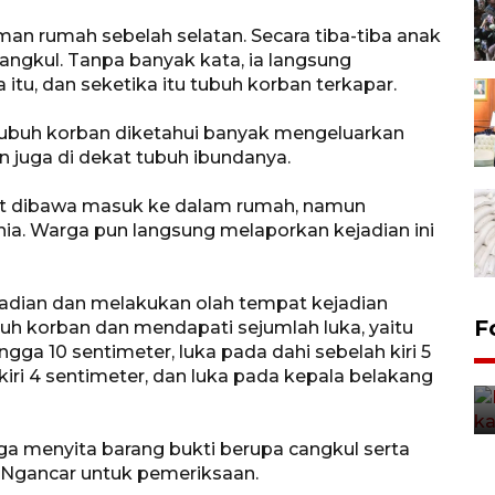
man rumah sebelah selatan. Secara tiba-tiba anak
ngkul. Tanpa banyak kata, ia langsung
tu, dan seketika itu tubuh korban terkapar.
tubuh korban diketahui banyak mengeluarkan
an juga di dekat tubuh ibundanya.
at dibawa masuk ke dalam rumah, namun
nia. Warga pun langsung melaporkan kejadian ini
ejadian dan melakukan olah tempat kejadian
Uji fungsi jembatan kereta api
F
buh korban dan mendapati sejumlah luka, yaitu
di Jember
ngga 10 sentimeter, luka pada dahi sebelah kiri 5
kiri 4 sentimeter, dan luka pada kepala belakang
5 Agustus 2026 22:18
uga menyita barang bukti berupa cangkul serta
k Ngancar untuk pemeriksaan.