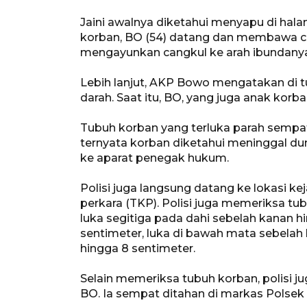
Jaini awalnya diketahui menyapu di hala
korban, BO (54) datang dan membawa ca
mengayunkan cangkul ke arah ibundanya i
Lebih lanjut, AKP Bowo mengatakan di 
darah. Saat itu, BO, yang juga anak korb
Tubuh korban yang terluka parah semp
ternyata korban diketahui meninggal du
ke aparat penegak hukum.
Polisi juga langsung datang ke lokasi k
perkara (TKP). Polisi juga memeriksa tu
luka segitiga pada dahi sebelah kanan hi
sentimeter, luka di bawah mata sebelah 
hingga 8 sentimeter.
Selain memeriksa tubuh korban, polisi j
BO. Ia sempat ditahan di markas Polse