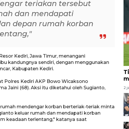
engar teriakan tersebut
umah dan mendapati
alan depan rumah korban
entang,"
n Resor Kediri, Jawa Timur, menangani
ibu kandungnya sendiri, dengan menggunakan
car, Kabupaten Kediri.
T
m
t Polres Kediri AKP Bowo Wicaksono
aini (68). Aksi itu diketahui oleh Sugianto,
2 j
m rumah mendengar korban berteriak-teriak minta
ugianto keluar rumah dan mendapati korban
am keadaan terlentang," katanya saat