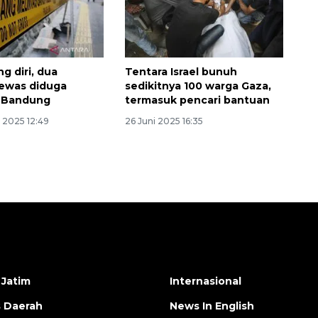
g diri, dua
Tentara Israel bunuh
ewas diduga
sedikitnya 100 warga Gaza,
i Bandung
termasuk pencari bantuan
 2025 12:49
26 Juni 2025 16:35
 Jatim
Internasional
s Daerah
News In English