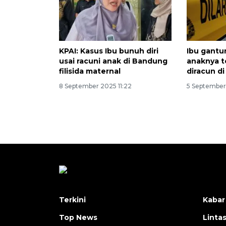
KPAI: Kasus Ibu bunuh diri
Ibu gantun
usai racuni anak di Bandung
anaknya t
filisida maternal
diracun d
8 September 2025 11:22
5 September
Terkini
Kabar
Top News
Linta