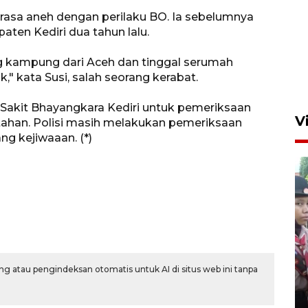
asa aneh dengan perilaku BO. Ia sebelumnya
aten Kediri dua tahun lalu.
ang kampung dari Aceh dan tinggal serumah
ak," kata Susi, salah seorang kerabat.
Sakit Bhayangkara Kediri untuk pemeriksaan
V
itahan. Polisi masih melakukan pemeriksaan
ng kejiwaaan. (*)
BNPB optimalkan penguatan
Desa Tangguh Bencana di
g atau pengindeksan otomatis untuk AI di situs web ini tanpa
Jawa Timur
5 Agustus 2026 19:09