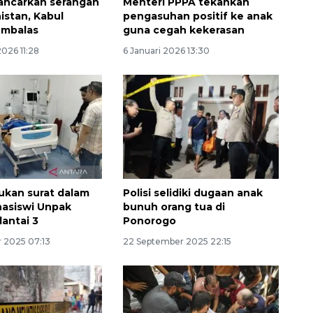
lancarkan serangan
Menteri PPPA tekankan
istan, Kabul
pengasuhan positif ke anak
mbalas
guna cegah kekerasan
2026 11:28
6 Januari 2026 13:30
Memberantas kejahatan
jalanan Jakarta
mukan surat dalam
Polisi selidiki dugaan anak
2026-08-05 18:00:00
asiswi Unpak
bunuh orang tua di
lantai 3
Ponorogo
 2025 07:13
22 September 2025 22:15