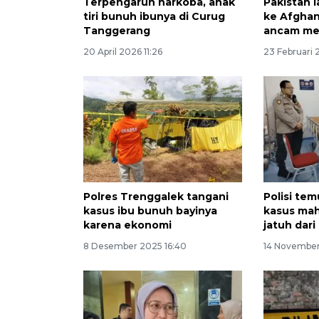
Terpengaruh narkoba, anak
Pakistan 
tiri bunuh ibunya di Curug
ke Afghan
Tanggerang
ancam me
20 April 2026 11:26
23 Februari 
Polres Trenggalek tangani
Polisi te
kasus ibu bunuh bayinya
kasus mah
karena ekonomi
jatuh dari 
8 Desember 2025 16:40
14 November