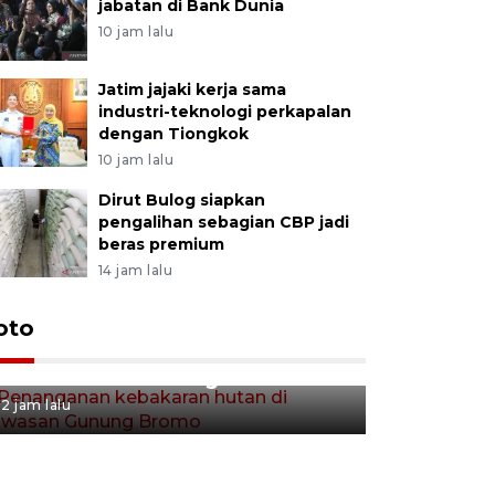
jabatan di Bank Dunia
10 jam lalu
Jatim jajaki kerja sama
industri-teknologi perkapalan
dengan Tiongkok
10 jam lalu
Dirut Bulog siapkan
pengalihan sebagian CBP jadi
beras premium
14 jam lalu
Gerakan 
oto
Penanganan kebakaran hutan
Tulungag
di kawasan Gunung Bromo
2 jam lalu
2 jam lalu