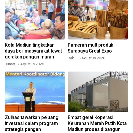
Kota Madiun tingkatkan
Pameran multiproduk
daya beli masyarakat lewat
Surabaya Great Expo
M
gerakan pangan murah
Rabu, 5 Agustus 2026
Jumat, 7 Agustus 2026
Zulhas tawarkan peluang
Empat gerai Koperasi
investasi dalam program
Kelurahan Merah Putih Kota
strategis pangan
Madiun proses dibangun