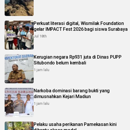
Perkuat literasi digital, Wismilak Foundation
gelar IMPACT Fest 2026 bagi siswa Surabaya
Jul 18th
Kerugian negara Rp931 juta di Dinas PUPP
Situbondo belum kembali
1 jam lalu
Narkoba dominasi barang bukti yang
dimusnahkan Kejari Madiun
1 jam lalu
Pelaku usaha perikanan Pamekasan kini