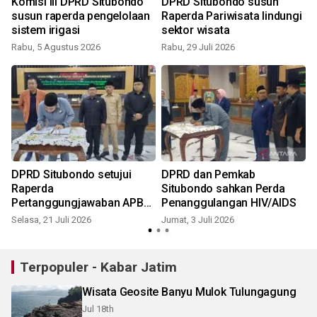
Komisi III DPRD Situbondo
DPRD Situbondo susun
susun raperda pengelolaan
Raperda Pariwisata lindungi
sistem irigasi
sektor wisata
Rabu, 5 Agustus 2026
Rabu, 29 Juli 2026
S
DPRD Situbondo setujui
DPRD dan Pemkab
Raperda
Situbondo sahkan Perda
Pertanggungjawaban APBD
Penanggulangan HIV/AIDS
2025
Selasa, 21 Juli 2026
Jumat, 3 Juli 2026
J
Terpopuler - Kabar Jatim
Wisata Geosite Banyu Mulok Tulungagung
Jul 18th