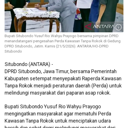
Bupati Situbondo Yusuf Rio Wahyu Prayogo bersama pimpinan DPRD
menandatangani pengesahan Perda Kawasan Tanpa Rokok di Gedung
DPRD Situbondo, Jatim. Kamis (21/5/2026). ANTARA/HO-DPRD
Situbondo
Situbondo (ANTARA) -
DPRD Situbondo, Jawa Timur, bersama Pemerintah
Kabupaten setempat menyepakati Raperda Kawasan
Tanpa Rokok menjadi peraturan daerah (Perda) untuk
melindungi masyarakat dari paparan asap rokok.
Bupati Situbondo Yusuf Rio Wahyu Prayogo
mengingatkan masyarakat agar mematuhi Perda
Kawasan Tanpa Rokok untuk menciptakan udara
bersih dan sehat demi melindungi masyarakat dari