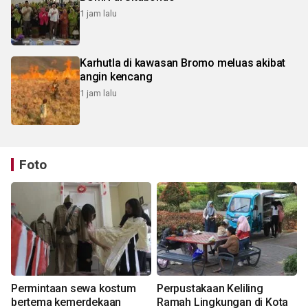
1 jam lalu
Karhutla di kawasan Bromo meluas akibat
angin kencang
1 jam lalu
Foto
Permintaan sewa kostum
Perpustakaan Keliling
bertema kemerdekaan
Ramah Lingkungan di Kota