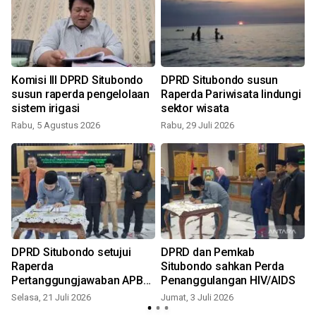
Komisi III DPRD Situbondo
DPRD Situbondo susun
susun raperda pengelolaan
Raperda Pariwisata lindungi
sistem irigasi
sektor wisata
Rabu, 5 Agustus 2026
Rabu, 29 Juli 2026
S
DPRD Situbondo setujui
DPRD dan Pemkab
Raperda
Situbondo sahkan Perda
Pertanggungjawaban APBD
Penanggulangan HIV/AIDS
2025
Selasa, 21 Juli 2026
Jumat, 3 Juli 2026
J