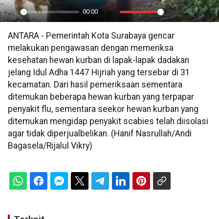
00:00
Play
Mute
Settings
PIP
En
ANTARA - Pemerintah Kota Surabaya gencar
ful
melakukan pengawasan dengan memeriksa
kesehatan hewan kurban di lapak-lapak dadakan
jelang Idul Adha 1447 Hijriah yang tersebar di 31
kecamatan. Dari hasil pemeriksaan sementara
ditemukan beberapa hewan kurban yang terpapar
penyakit flu, sementara seekor hewan kurban yang
ditemukan mengidap penyakit scabies telah diisolasi
agar tidak diperjualbelikan. (Hanif Nasrullah/Andi
Bagasela/Rijalul Vikry)