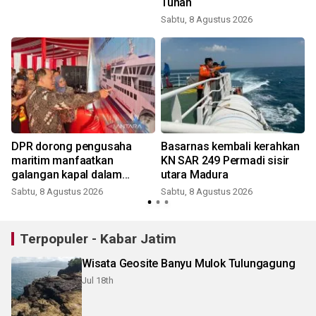
Tuhan
Sabtu, 8 Agustus 2026
t
DPR dorong pengusaha
Basarnas kembali kerahkan
maritim manfaatkan
KN SAR 249 Permadi sisir
galangan kapal dalam
utara Madura
negeri
Sabtu, 8 Agustus 2026
Sabtu, 8 Agustus 2026
Terpopuler - Kabar Jatim
Wisata Geosite Banyu Mulok Tulungagung
Jul 18th