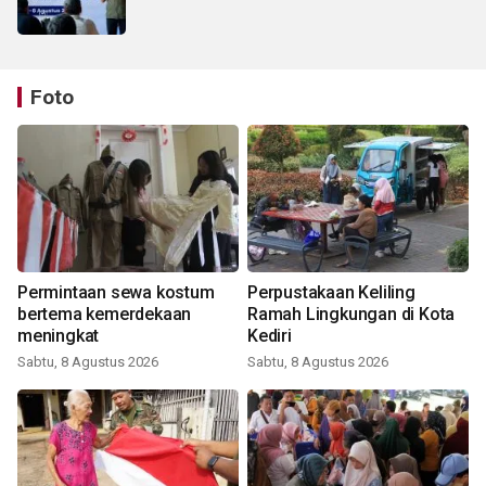
Foto
Permintaan sewa kostum
Perpustakaan Keliling
bertema kemerdekaan
Ramah Lingkungan di Kota
meningkat
Kediri
Sabtu, 8 Agustus 2026
Sabtu, 8 Agustus 2026