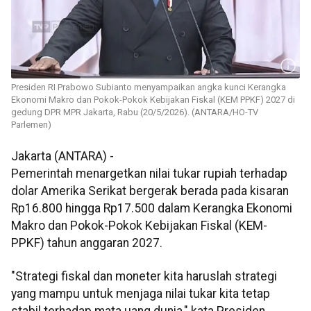
Presiden RI Prabowo Subianto menyampaikan angka kunci Kerangka
Ekonomi Makro dan Pokok-Pokok Kebijakan Fiskal (KEM PPKF) 2027 di
gedung DPR MPR Jakarta, Rabu (20/5/2026). (ANTARA/HO-TV
Parlemen)
Jakarta (ANTARA) -
Pemerintah menargetkan nilai tukar rupiah terhadap
dolar Amerika Serikat bergerak berada pada kisaran
Rp16.800 hingga Rp17.500 dalam Kerangka Ekonomi
Makro dan Pokok-Pokok Kebijakan Fiskal (KEM-
PPKF) tahun anggaran 2027.
"Strategi fiskal dan moneter kita haruslah strategi
yang mampu untuk menjaga nilai tukar kita tetap
stabil terhadap mata uang dunia," kata Presiden