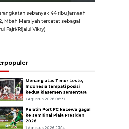
Rewind
Forward
Settings
PIP
Enter
10s
10s
fullscreen
rangkatan sebanyak 44 ribu jamaah
12, Mbah Marsiyah tercatat sebagai
Fajri/Rijalul Vikry)
erpopuler
Menang atas Timor Leste,
Indonesia tempati posisi
kedua klasemen sementara
1 Agustus 2026 06:31
Pelatih Port FC kecewa gagal
ke semifinal Piala Presiden
2026
1 Agustus 2026 23:14