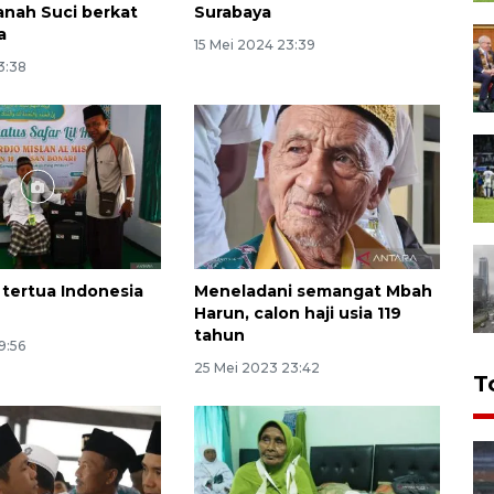
nah Suci berkat
Surabaya
a
15 Mei 2024 23:39
3:38
 tertua Indonesia
Meneladani semangat Mbah
Harun, calon haji usia 119
tahun
9:56
25 Mei 2023 23:42
T