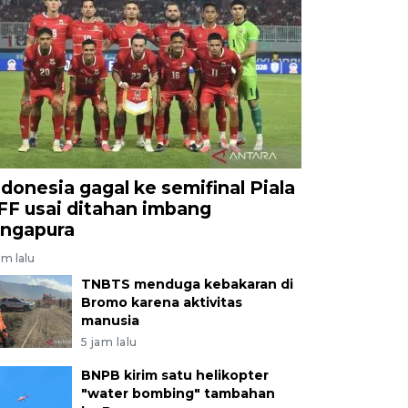
ndonesia gagal ke semifinal Piala
FF usai ditahan imbang
ingapura
am lalu
TNBTS menduga kebakaran di
Bromo karena aktivitas
manusia
5 jam lalu
BNPB kirim satu helikopter
"water bombing" tambahan