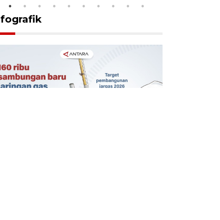
nfografik