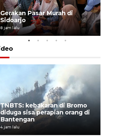
Gerakan Pasar Murah di
Penguata
Sidoarjo
Niyama T
8 jam lalu
13 jam lalu
ideo
TNBTS: kebakaran di Bromo
Khofifah 
diduga sisa perapian orang di
Bromo, a
Bantengan
capai 176
4 jam lalu
4 jam lalu