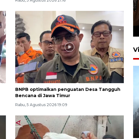
Rabu, 5 Agustus 2026 21:16
Persebaya juara Piala
Presiden 2026
13 jam lalu
V
BNPB optimalkan penguatan Desa Tangguh
Bencana di Jawa Timur
Rabu, 5 Agustus 2026 19:09
BPBD Jatim kerahkan "Drone
Water Spray" bantu padamkan
kebakaran Bromo
6 Agustus 2026 18:23