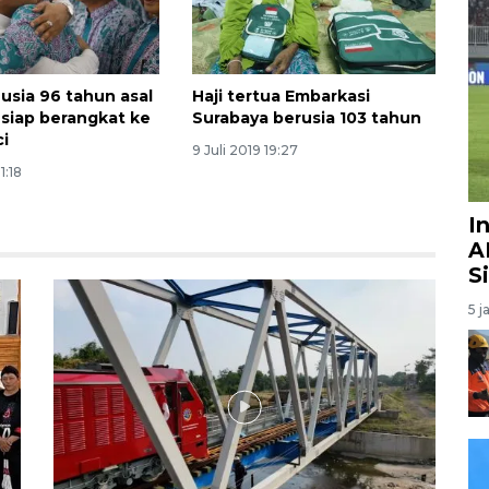
 usia 96 tahun asal
Haji tertua Embarkasi
siap berangkat ke
Surabaya berusia 103 tahun
i
9 Juli 2019 19:27
1:18
I
A
S
5 j