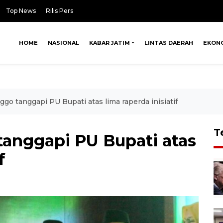
Top News
Rilis Pers
HOME
NASIONAL
KABAR JATIM
LINTAS DAERAH
EKON
o tanggapi PU Bupati atas lima raperda inisiatif
T
anggapi PU Bupati atas
f