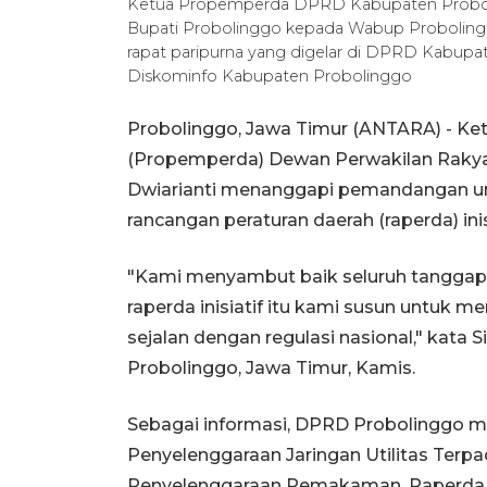
Ketua Propemperda DPRD Kabupaten Proboling
Bupati Probolinggo kepada Wabup Probolinggo
rapat paripurna yang digelar di DPRD Kabup
Diskominfo Kabupaten Probolinggo
Probolinggo, Jawa Timur (ANTARA) - K
(Propemperda) Dewan Perwakilan Rakya
Dwiarianti menanggapi pemandangan um
rancangan peraturan daerah (raperda) ini
"Kami menyambut baik seluruh tanggapa
raperda inisiatif itu kami susun untuk 
sejalan dengan regulasi nasional," kata
Probolinggo, Jawa Timur, Kamis.
Sebagai informasi, DPRD Probolinggo me
Penyelenggaraan Jaringan Utilitas Terp
Penyelenggaraan Pemakaman, Raperda Fa