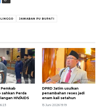
OLINGGO
JAWABAN PU BUPATI
Layanan haji Indonesia
semakin memuaskan
2026-08-08 15:00:00
 Pemkab
DPRD Jatim usulkan
 sahkan Perda
penambahan reses jadi
langan HIV/AIDS
enam kali setahun
06:23
15 Juni 2026 19:19