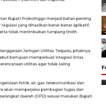
tan Bupati Probolinggo menjadi bahan penting
egulasi yang dihasilkan benar-benar aplikatif,
 serta tidak menimbulkan tumpang tindih
enggaraan Jaringan Utilitas Terpadu, pihaknya
ebut bertujuan memperkuat integrasi lintas
rencanaan utilitas agar tidak saling
Jurnalis bagikan bendera
F
gratis sambut HUT
Kemerdekaan
lolaan listrik, air, gas, telekomunikasi dan
8 Agustus 2026 12:56
aknya akan memperjelas pembagian tugas dan
 perangkat daerah (OPD) sesuai masukan Bupati