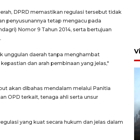
rah, DPRD memastikan regulasi tersebut tidak
dan penyusunannya tetap mengacu pada
dagri) Nomor 9 Tahun 2014, serta bertujuan
.
V
uk unggulan daerah tanpa menghambat
i kepastian dan arah pembinaan yang jelas,"
but akan dibahas mendalam melalui Panitia
 OPD terkait, tenaga ahli serta unsur
BPBD Jatim kerahkan "Drone
Water Spray" bantu padamkan
gulasi yang kuat secara hukum dan jelas dalam
kebakaran Bromo
6 Agustus 2026 18:23