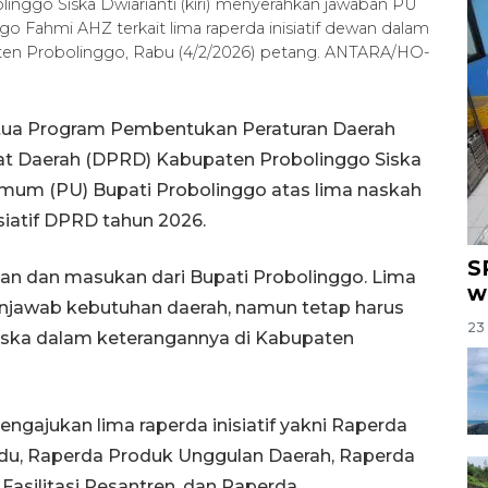
go Siska Dwiarianti (kiri) menyerahkan jawaban PU
 Fahmi AHZ terkait lima raperda inisiatif dewan dalam
aten Probolinggo, Rabu (4/2/2026) petang. ANTARA/HO-
etua Program Pembentukan Peraturan Daerah
t Daerah (DPRD) Kabupaten Probolinggo Siska
um (PU) Bupati Probolinggo atas lima naskah
siatif DPRD tahun 2026.
S
n dan masukan dari Bupati Probolinggo. Lima
w
menjawab kebutuhan daerah, namun tetap harus
23 
 Siska dalam keterangannya di Kabupaten
ngajukan lima raperda inisiatif yakni Raperda
adu, Raperda Produk Unggulan Daerah, Raperda
silitasi Pesantren, dan Raperda