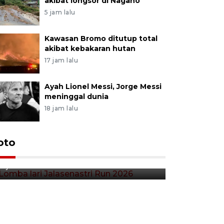
akibat longsor di Nagano
5 jam lalu
Kawasan Bromo ditutup total
akibat kebakaran hutan
17 jam lalu
Ayah Lionel Messi, Jorge Messi
meninggal dunia
18 jam lalu
Lomba lari Jalasenastri Run
oto
Pekan Qr
2026
Indonesia
2 jam lalu
5 jam lalu