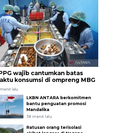
PPG wajib cantumkan batas
aktu konsumsi di ompreng MBG
menit lalu
LKBN ANTARA berkomitmen
bantu penguatan promosi
Mandalika
38 menit lalu
Ratusan orang terisolasi