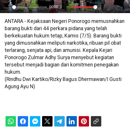
00:00
Play
Mute
Settings
PIP
En
ANTARA - Kejaksaan Negeri Ponorogo memusnahkan
ful
barang bukti dari 44 perkara pidana yang telah
berkekuatan hukum tetap, Kamis (7/5). Barang bukti
yang dimusnahkan meliputi narkotika, ribuan pil obat
terlarang, senjata api, dan amunisi. Kepala Kejari
Ponorogo Zulmar Adhy Surya menyebut kegiatan
tersebut menjadi bagian dari komitmen penegakan
hukum.
(Rindhu Dwi Kartiko/Rizky Bagus Dhermawan/I Gusti
Agung Ayu N)