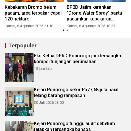
Kebakaran Bromo belum
BPBD Jatim kerahkan
padam, area terbakar capai
"Drone Water Spray" bantu
120 hektare
padamkan kebakaran
Bromo
Kamis, 6 Agustus 2026 21:18
Kamis, 6 Agustus 2026 18:23
Terpopuler
Eks Ketua DPRD Ponorogo jadi tersangka
korupsi tunjangan perumahan
15 jam lalu
Kejari Ponorogo setor Rp77,58 juta hasil
lelang barang rampasan
30 Juli 2026 23:00
Kejari Ponorogo tunggu audit sebelum
tetapkan tersangka bansos