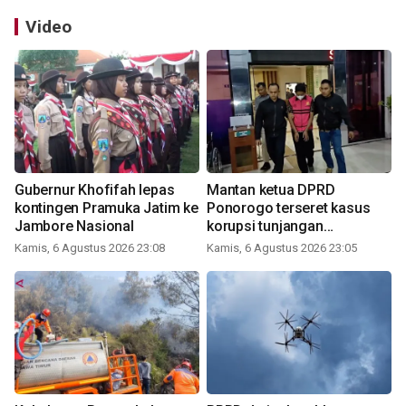
Video
Gubernur Khofifah lepas
Mantan ketua DPRD
kontingen Pramuka Jatim ke
Ponorogo terseret kasus
Jambore Nasional
korupsi tunjangan
perumahan
Kamis, 6 Agustus 2026 23:08
Kamis, 6 Agustus 2026 23:05