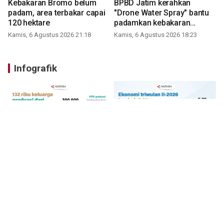
Kebakaran Bromo belum
BPBD Jatim kerahkan
padam, area terbakar capai
"Drone Water Spray" bantu
120 hektare
padamkan kebakaran
Bromo
Kamis, 6 Agustus 2026 21:18
Kamis, 6 Agustus 2026 18:23
Infografik