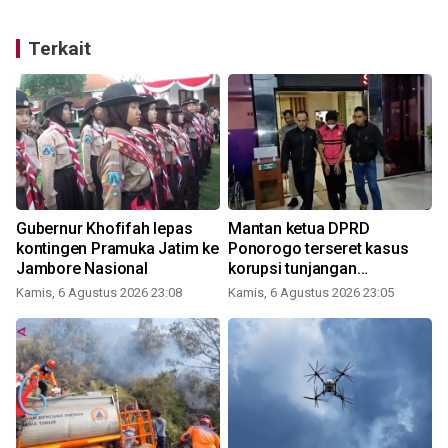
Terkait
Gubernur Khofifah lepas
Mantan ketua DPRD
kontingen Pramuka Jatim ke
Ponorogo terseret kasus
Jambore Nasional
korupsi tunjangan
perumahan
Kamis, 6 Agustus 2026 23:08
Kamis, 6 Agustus 2026 23:05