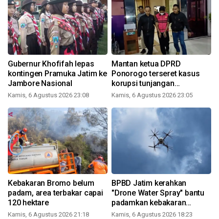
Gubernur Khofifah lepas
Mantan ketua DPRD
kontingen Pramuka Jatim ke
Ponorogo terseret kasus
Jambore Nasional
korupsi tunjangan
perumahan
Kamis, 6 Agustus 2026 23:08
Kamis, 6 Agustus 2026 23:05
Kebakaran Bromo belum
BPBD Jatim kerahkan
padam, area terbakar capai
"Drone Water Spray" bantu
120 hektare
padamkan kebakaran
Bromo
Kamis, 6 Agustus 2026 21:18
Kamis, 6 Agustus 2026 18:23