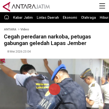
Kabar Jatim
Lintas Daerah
Ekonomi
Olahraga
Hibur
ANTARA
Video
Cegah peredaran narkoba, petugas
gabungan geledah Lapas Jember
8 Mei 2026 23:04
Play