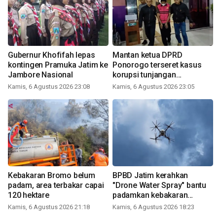
Gubernur Khofifah lepas
Mantan ketua DPRD
kontingen Pramuka Jatim ke
Ponorogo terseret kasus
Jambore Nasional
korupsi tunjangan
perumahan
Kamis, 6 Agustus 2026 23:08
Kamis, 6 Agustus 2026 23:05
Kebakaran Bromo belum
BPBD Jatim kerahkan
padam, area terbakar capai
"Drone Water Spray" bantu
120 hektare
padamkan kebakaran
Bromo
Kamis, 6 Agustus 2026 21:18
Kamis, 6 Agustus 2026 18:23