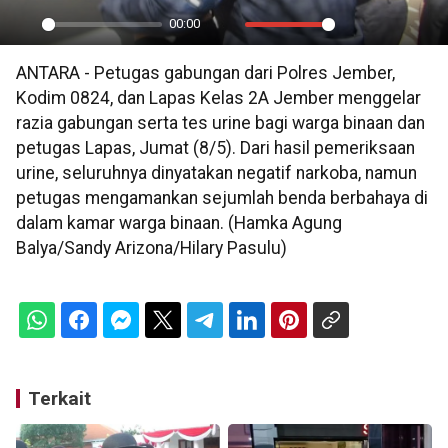
00:00
Play
Mute
Settings
PIP
En
ANTARA - Petugas gabungan dari Polres Jember,
ful
Kodim 0824, dan Lapas Kelas 2A Jember menggelar
razia gabungan serta tes urine bagi warga binaan dan
petugas Lapas, Jumat (8/5). Dari hasil pemeriksaan
urine, seluruhnya dinyatakan negatif narkoba, namun
petugas mengamankan sejumlah benda berbahaya di
dalam kamar warga binaan. (Hamka Agung
Balya/Sandy Arizona/Hilary Pasulu)
Terkait