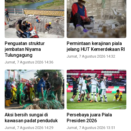
Penguatan struktur
Permintaan kerajinan piala
n
jembatan Niyama
jelang HUT Kemerdekaan RI
Tulungagung
Jumat, 7 Agustus 2026 14:32
Jumat, 7 Agustus 2026 14:36
Aksi bersih sungai di
Persebaya juara Piala
kawasan padat penduduk
Presiden 2026
Jumat, 7 Agustus 2026 14:29
Jumat, 7 Agustus 2026 13:51