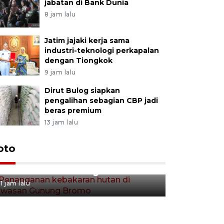
jabatan di Bank Dunia
8 jam lalu
Jatim jajaki kerja sama
industri-teknologi perkapalan
dengan Tiongkok
9 jam lalu
Dirut Bulog siapkan
pengalihan sebagian CBP jadi
beras premium
13 jam lalu
Gerakan 
oto
Penanganan kebakaran hutan
Tulungag
di kawasan Gunung Bromo
1 jam lalu
1 jam lalu