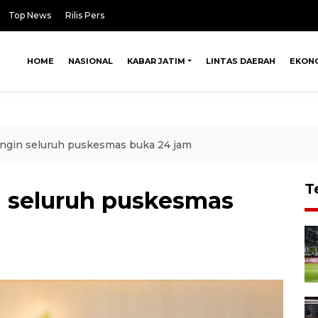
Top News
Rilis Pers
HOME
NASIONAL
KABAR JATIM
LINTAS DAERAH
EKON
ingin seluruh puskesmas buka 24 jam
T
n seluruh puskesmas