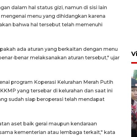
an dalam hal status gizi, namun di sisi lain
 mengenai menu yang dihidangkan karena
yatakan bahwa hal tersebut telah memenuhi
 apakah ada aturan yang berkaitan dengan menu
V
benar-benar melaksanakan aturan tersebut," ujar
enai program Koperasi Kelurahan Merah Putih
 KKMP yang tersebar di kelurahan dan saat ini
 yang sudah siap beroperasi telah mendapat
BNPB optimalkan penguatan
Desa Tangguh Bencana di
atan aset baik gerai maupun kendaraan
Jawa Timur
rsama kementerian atau lembaga terkait," kata
5 Agustus 2026 19:09