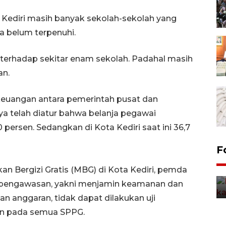
a Kediri masih banyak sekolah-sekolah yang
a belum terpenuhi.
i terhadap sekitar enam sekolah. Padahal masih
an.
euangan antara pemerintah pusat dan
a telah diatur bahwa belanja pegawai
 persen. Sedangkan di Kota Kediri saat ini 36,7
Uji fungsi jembatan kereta api
F
di Jember
an Bergizi Gratis (MBG) di Kota Kediri, pemda
5 Agustus 2026 22:18
i pengawasan, yakni menjamin keamanan dan
 anggaran, tidak dapat dilakukan uji
lan pada semua SPPG.