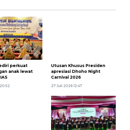
Memberantas kejahatan
diri perkuat
Utusan Khusus Presiden
gan anak lewat
apresiasi Dhoho Night
jalanan Jakarta
BIAS
Carnival 2026
2026-08-05 18:00:00
 20:52
27 Juli 2026 12:47