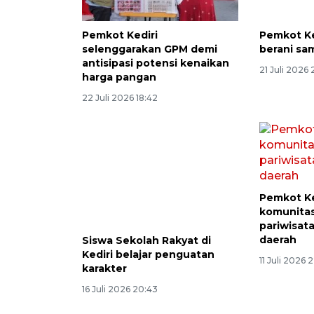
Pemkot Kediri
Pemkot Ke
selenggarakan GPM demi
berani sa
antisipasi potensi kenaikan
21 Juli 2026
harga pangan
22 Juli 2026 18:42
Pemkot Ke
komunita
pariwisat
daerah
Siswa Sekolah Rakyat di
Kediri belajar penguatan
11 Juli 2026 
karakter
16 Juli 2026 20:43