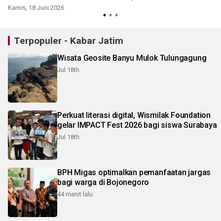
Kamis, 18 Juni 2026
K
Terpopuler - Kabar Jatim
Wisata Geosite Banyu Mulok Tulungagung
Jul 18th
Perkuat literasi digital, Wismilak Foundation
gelar IMPACT Fest 2026 bagi siswa Surabaya
Jul 18th
BPH Migas optimalkan pemanfaatan jargas
bagi warga di Bojonegoro
44 menit lalu