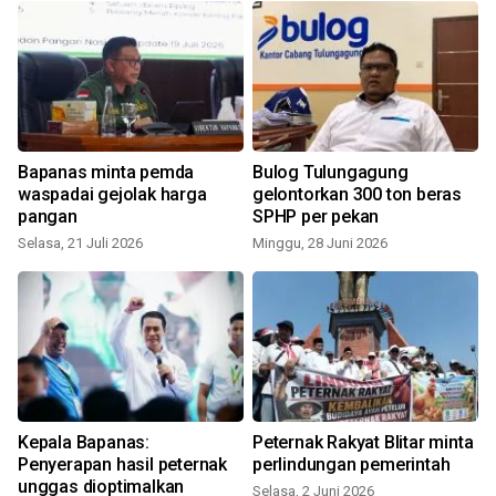
Bapanas minta pemda
Bulog Tulungagung
waspadai gejolak harga
gelontorkan 300 ton beras
pangan
SPHP per pekan
Selasa, 21 Juli 2026
Minggu, 28 Juni 2026
S
Kepala Bapanas:
Peternak Rakyat Blitar minta
Penyerapan hasil peternak
perlindungan pemerintah
unggas dioptimalkan
Selasa, 2 Juni 2026