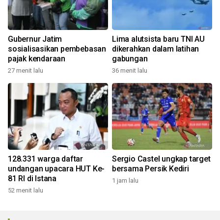
Gubernur Jatim
Lima alutsista baru TNI AU
sosialisasikan pembebasan
dikerahkan dalam latihan
pajak kendaraan
gabungan
27 menit lalu
36 menit lalu
128.331 warga daftar
Sergio Castel ungkap target
undangan upacara HUT Ke-
bersama Persik Kediri
81 RI di Istana
1 jam lalu
52 menit lalu