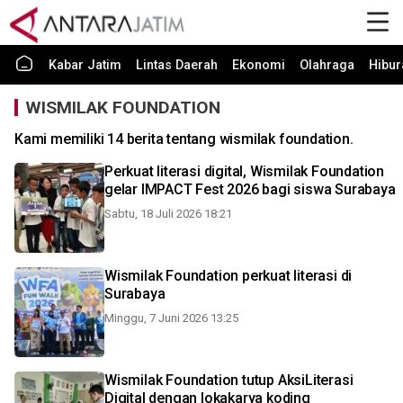
Kabar Jatim
Lintas Daerah
Ekonomi
Olahraga
Hibur
WISMILAK FOUNDATION
Kami memiliki 14 berita tentang wismilak foundation.
Perkuat literasi digital, Wismilak Foundation
gelar IMPACT Fest 2026 bagi siswa Surabaya
Sabtu, 18 Juli 2026 18:21
Wismilak Foundation perkuat literasi di
Surabaya
Minggu, 7 Juni 2026 13:25
Wismilak Foundation tutup AksiLiterasi
Digital dengan lokakarya koding