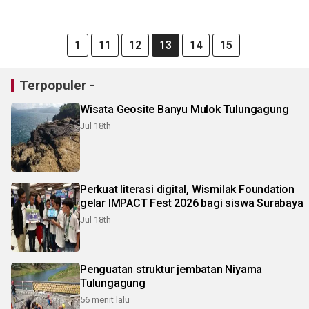
1
11
12
13
14
15
Terpopuler -
Wisata Geosite Banyu Mulok Tulungagung
Jul 18th
Perkuat literasi digital, Wismilak Foundation
gelar IMPACT Fest 2026 bagi siswa Surabaya
Jul 18th
Penguatan struktur jembatan Niyama
Tulungagung
56 menit lalu