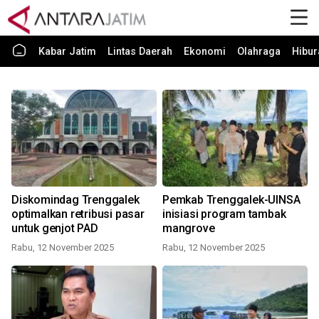
Kabar Jatim
Lintas Daerah
Ekonomi
Olahraga
Hibur
Diskomindag Trenggalek
Pemkab Trenggalek-UINSA
optimalkan retribusi pasar
inisiasi program tambak
untuk genjot PAD
mangrove
Rabu, 12 November 2025
Rabu, 12 November 2025