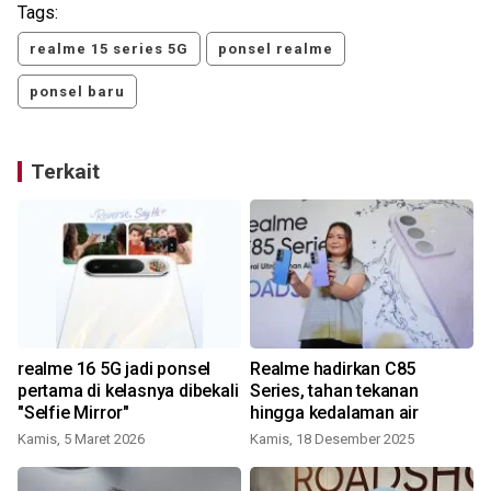
Tags:
realme 15 series 5G
ponsel realme
ponsel baru
Terkait
realme 16 5G jadi ponsel
Realme hadirkan C85
pertama di kelasnya dibekali
Series, tahan tekanan
"Selfie Mirror"
hingga kedalaman air
Kamis, 5 Maret 2026
Kamis, 18 Desember 2025
S