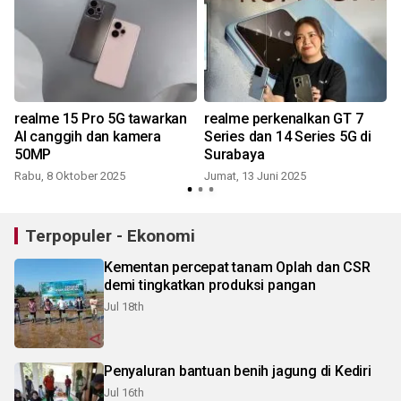
realme 15 Pro 5G tawarkan
realme perkenalkan GT 7
AI canggih dan kamera
Series dan 14 Series 5G di
50MP
Surabaya
Rabu, 8 Oktober 2025
Jumat, 13 Juni 2025
K
Terpopuler - Ekonomi
Kementan percepat tanam Oplah dan CSR
demi tingkatkan produksi pangan
Jul 18th
Penyaluran bantuan benih jagung di Kediri
Jul 16th