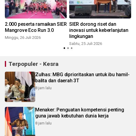
2.000 peserta ramaikan SIER
SIER dorong riset dan
Mangrove Eco Run 3.0
inovasi untuk keberlanjutan
lingkungan
Minggu, 26 Juli 2026
Sabtu, 25 Juli 2026
K
Terpopuler - Kesra
Zulhas: MBG diprioritaskan untuk ibu hamil-
balita dan daerah 3T
8 jam lalu
Menaker: Penguatan kompetensi penting
guna jawab kebutuhan dunia kerja
8 jam lalu