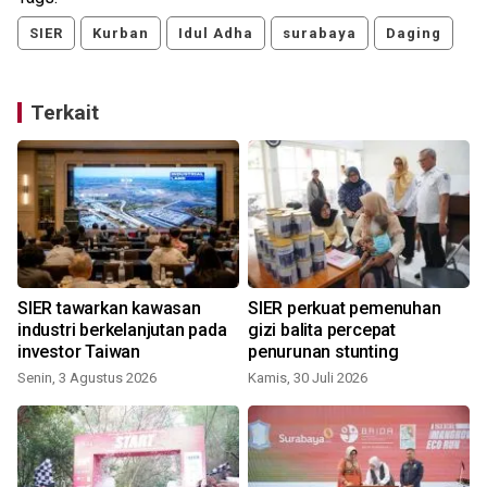
SIER
Kurban
Idul Adha
surabaya
Daging
Terkait
SIER tawarkan kawasan
SIER perkuat pemenuhan
industri berkelanjutan pada
gizi balita percepat
investor Taiwan
penurunan stunting
Senin, 3 Agustus 2026
Kamis, 30 Juli 2026
R