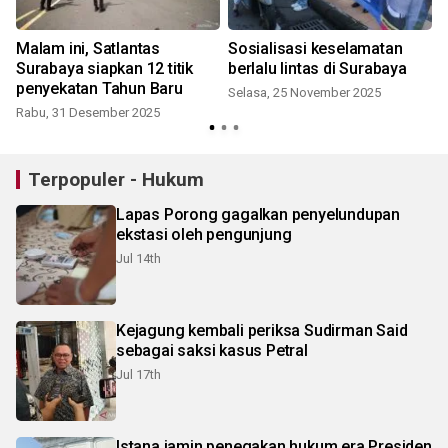
Malam ini, Satlantas
Sosialisasi keselamatan
Surabaya siapkan 12 titik
berlalu lintas di Surabaya
penyekatan Tahun Baru
Selasa, 25 November 2025
Rabu, 31 Desember 2025
Terpopuler - Hukum
Lapas Porong gagalkan penyelundupan
ekstasi oleh pengunjung
Jul 14th
Kejagung kembali periksa Sudirman Said
sebagai saksi kasus Petral
Jul 17th
Istana jamin penegakan hukum era Presiden