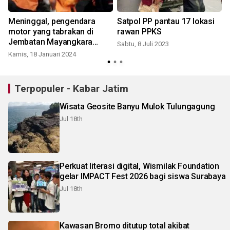
Meninggal, pengendara
Satpol PP pantau 17 lokasi
motor yang tabrakan di
rawan PPKS
Jembatan Mayangkara
Sabtu, 8 Juli 2023
Surabaya
Kamis, 18 Januari 2024
Terpopuler - Kabar Jatim
Wisata Geosite Banyu Mulok Tulungagung
Jul 18th
Perkuat literasi digital, Wismilak Foundation
gelar IMPACT Fest 2026 bagi siswa Surabaya
Jul 18th
Kawasan Bromo ditutup total akibat