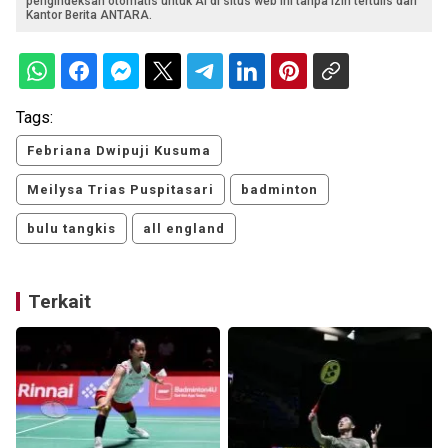
pengindeksan otomatis untuk AI di situs web ini tanpa izin tertulis dari
Kantor Berita ANTARA.
Tags:
Febriana Dwipuji Kusuma
Meilysa Trias Puspitasari
badminton
bulu tangkis
all england
Terkait