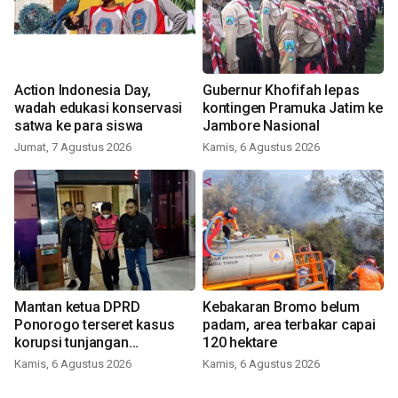
Action Indonesia Day,
Gubernur Khofifah lepas
wadah edukasi konservasi
kontingen Pramuka Jatim ke
satwa ke para siswa
Jambore Nasional
Jumat, 7 Agustus 2026
Kamis, 6 Agustus 2026
Mantan ketua DPRD
Kebakaran Bromo belum
Ponorogo terseret kasus
padam, area terbakar capai
korupsi tunjangan
120 hektare
perumahan
Kamis, 6 Agustus 2026
Kamis, 6 Agustus 2026