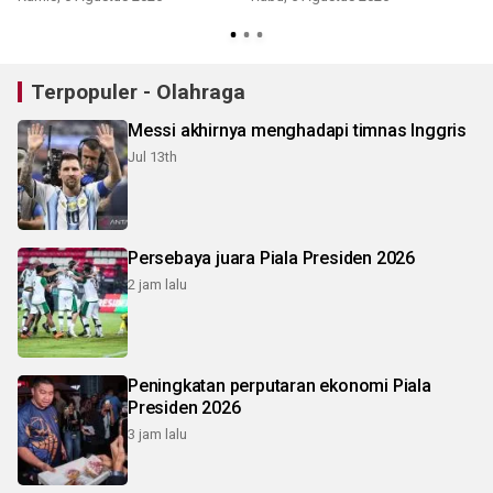
R
Terpopuler - Olahraga
Messi akhirnya menghadapi timnas Inggris
Jul 13th
Persebaya juara Piala Presiden 2026
2 jam lalu
Peningkatan perputaran ekonomi Piala
Presiden 2026
3 jam lalu