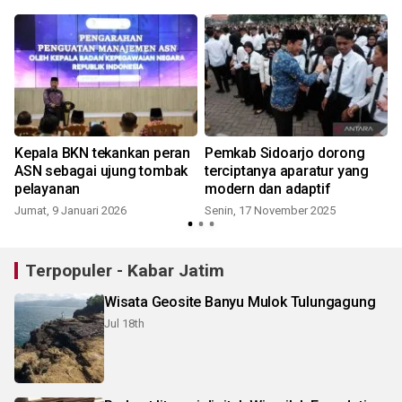
Kepala BKN tekankan peran
Pemkab Sidoarjo dorong
ASN sebagai ujung tombak
terciptanya aparatur yang
pelayanan
modern dan adaptif
Jumat, 9 Januari 2026
Senin, 17 November 2025
K
Terpopuler - Kabar Jatim
Wisata Geosite Banyu Mulok Tulungagung
Jul 18th