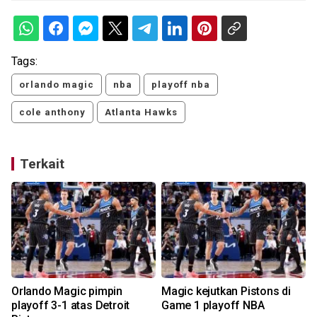
Tags:
orlando magic
nba
playoff nba
cole anthony
Atlanta Hawks
Terkait
Orlando Magic pimpin
Magic kejutkan Pistons di
playoff 3-1 atas Detroit
Game 1 playoff NBA