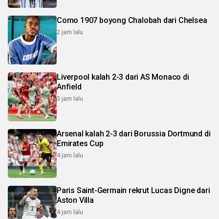
Como 1907 boyong Chalobah dari Chelsea
2 jam lalu
Liverpool kalah 2-3 dari AS Monaco di
Anfield
3 jam lalu
Arsenal kalah 2-3 dari Borussia Dortmund di
Emirates Cup
4 jam lalu
Paris Saint-Germain rekrut Lucas Digne dari
Aston Villa
4 jam lalu