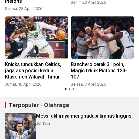
Pistons
Senin, 20 April 2026
Selasa, 28 April 2026
S
Knicks tundukkan Celtics,
Banchero cetak 31 poin,
jaga asa posisi kedua
Magic tekuk Pistons 123-
Klasemen Wilayah Timur
107
Jumat, 10 April 2026
Selasa, 7 April 2026
Terpopuler - Olahraga
Messi akhirnya menghadapi timnas Inggris
Jul 13th