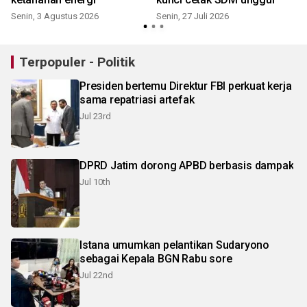
Senin, 3 Agustus 2026
Senin, 27 Juli 2026
R
Terpopuler - Politik
Presiden bertemu Direktur FBI perkuat kerja
sama repatriasi artefak
Jul 23rd
DPRD Jatim dorong APBD berbasis dampak
Jul 10th
Istana umumkan pelantikan Sudaryono
sebagai Kepala BGN Rabu sore
Jul 22nd