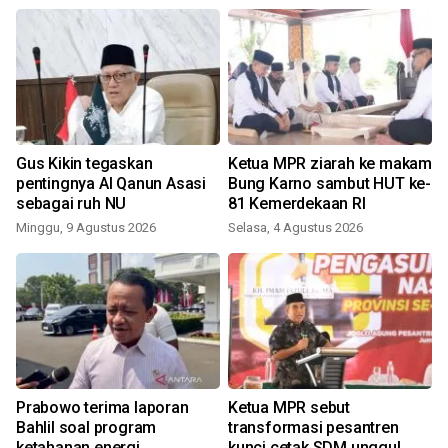
Gus Kikin tegaskan
Ketua MPR ziarah ke makam
pentingnya Al Qanun Asasi
Bung Karno sambut HUT ke-
sebagai ruh NU
81 Kemerdekaan RI
Minggu, 9 Agustus 2026
Selasa, 4 Agustus 2026
R
Prabowo terima laporan
Ketua MPR sebut
Bahlil soal program
transformasi pesantren
ketahanan energi
kunci cetak SDM unggul