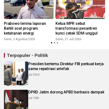
Prabowo terima laporan
Ketua MPR sebut
Bahlil soal program
transformasi pesantren
ketahanan energi
kunci cetak SDM unggul
Senin, 3 Agustus 2026
Senin, 27 Juli 2026
R
Terpopuler - Politik
Presiden bertemu Direktur FBI perkuat kerja
sama repatriasi artefak
Jul 23rd
DPRD Jatim dorong APBD berbasis dampak
Jul 10th