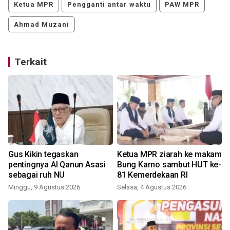
Ketua MPR
Pengganti antar waktu
PAW MPR
Ahmad Muzani
Terkait
Gus Kikin tegaskan
Ketua MPR ziarah ke makam
h
pentingnya Al Qanun Asasi
Bung Karno sambut HUT ke-
sebagai ruh NU
81 Kemerdekaan RI
Minggu, 9 Agustus 2026
Selasa, 4 Agustus 2026
R