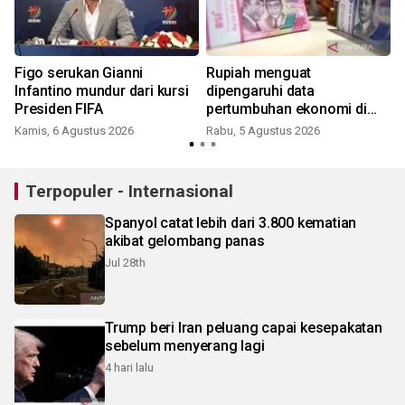
Figo serukan Gianni
Rupiah menguat
Infantino mundur dari kursi
dipengaruhi data
Presiden FIFA
pertumbuhan ekonomi di
atas ekspektasi
Kamis, 6 Agustus 2026
Rabu, 5 Agustus 2026
Terpopuler - Internasional
Spanyol catat lebih dari 3.800 kematian
akibat gelombang panas
Jul 28th
Trump beri Iran peluang capai kesepakatan
sebelum menyerang lagi
4 hari lalu