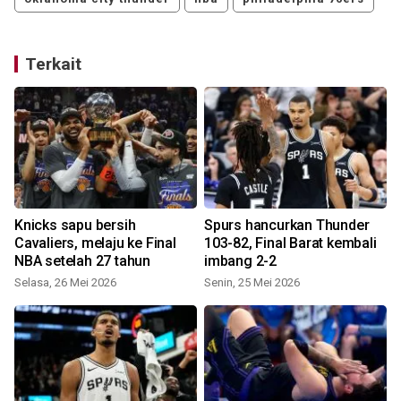
Terkait
Knicks sapu bersih
Spurs hancurkan Thunder
Cavaliers, melaju ke Final
103-82, Final Barat kembali
NBA setelah 27 tahun
imbang 2-2
J
Selasa, 26 Mei 2026
Senin, 25 Mei 2026