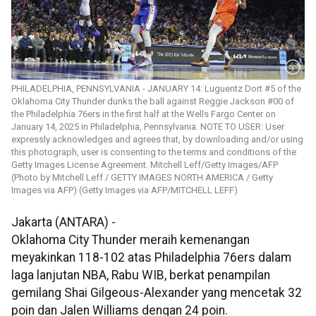
PHILADELPHIA, PENNSYLVANIA - JANUARY 14: Luguentz Dort #5 of the
Oklahoma City Thunder dunks the ball against Reggie Jackson #00 of
the Philadelphia 76ers in the first half at the Wells Fargo Center on
January 14, 2025 in Philadelphia, Pennsylvania. NOTE TO USER: User
expressly acknowledges and agrees that, by downloading and/or using
this photograph, user is consenting to the terms and conditions of the
Getty Images License Agreement. Mitchell Leff/Getty Images/AFP
(Photo by Mitchell Leff / GETTY IMAGES NORTH AMERICA / Getty
Images via AFP) (Getty Images via AFP/MITCHELL LEFF)
Jakarta (ANTARA) -
Oklahoma City Thunder meraih kemenangan
meyakinkan 118-102 atas Philadelphia 76ers dalam
laga lanjutan NBA, Rabu WIB, berkat penampilan
gemilang Shai Gilgeous-Alexander yang mencetak 32
poin dan Jalen Williams dengan 24 poin.