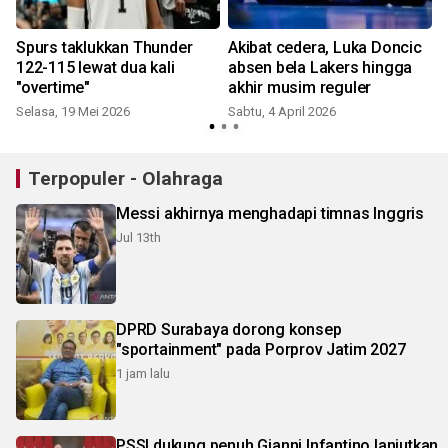
s
Spurs taklukkan Thunder
Akibat cedera, Luka Doncic
122-115 lewat dua kali
absen bela Lakers hingga
"overtime"
akhir musim reguler
Selasa, 19 Mei 2026
Sabtu, 4 April 2026
K
Terpopuler - Olahraga
Messi akhirnya menghadapi timnas Inggris
Jul 13th
DPRD Surabaya dorong konsep
"sportainment" pada Porprov Jatim 2027
1 jam lalu
PSSI dukung penuh Gianni Infantino lanjutkan