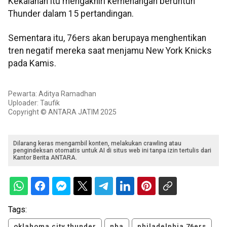
Kekalahan itu mengakhiri kemenangan beruntun
Thunder dalam 15 pertandingan.
Sementara itu, 76ers akan berupaya menghentikan
tren negatif mereka saat menjamu New York Knicks
pada Kamis.
Pewarta: Aditya Ramadhan
Uploader: Taufik
Copyright © ANTARA JATIM 2025
Dilarang keras mengambil konten, melakukan crawling atau
pengindeksan otomatis untuk AI di situs web ini tanpa izin tertulis dari
Kantor Berita ANTARA.
Tags:
oklahoma city thunder
nba
philadelphia 76ers