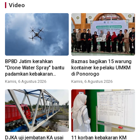
Video
BPBD Jatim kerahkan
Baznas bagikan 15 warung
"Drone Water Spray" bantu
kontainer ke pelaku UMKM
padamkan kebakaran
di Ponorogo
Bromo
Kamis, 6 Agustus 2026
Kamis, 6 Agustus 2026
DJKA uji jembatan KA usai
11 korban kebakaran KM