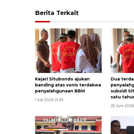
Berita Terkait
Kejari Situbondo ajukan
Dua terd
banding atas vonis terdakwa
penyalahg
penyalahgunaan BBM
subsidi S
satu tahu
1 Juli 2026 21:25
25 Juni 2026