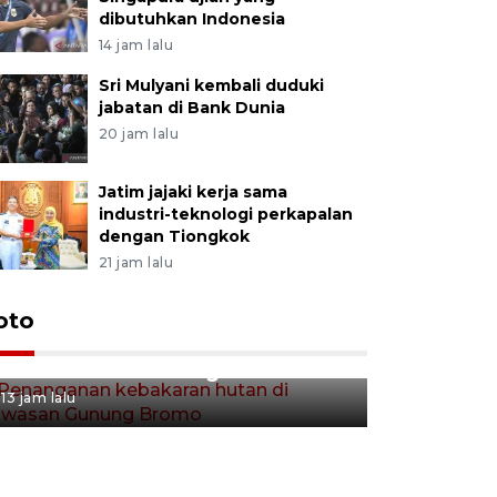
dibutuhkan Indonesia
14 jam lalu
Sri Mulyani kembali duduki
jabatan di Bank Dunia
20 jam lalu
Jatim jajaki kerja sama
industri-teknologi perkapalan
dengan Tiongkok
21 jam lalu
Gerakan 
oto
Penanganan kebakaran hutan
Tulungag
di kawasan Gunung Bromo
13 jam lalu
13 jam lalu