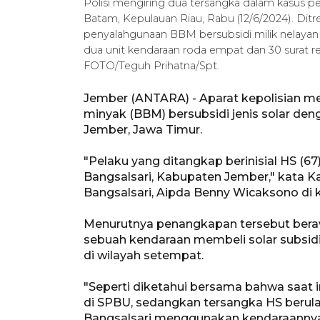
Polisi mengiring dua tersangka dalam kasus p
Batam, Kepulauan Riau, Rabu (12/6/2024). Dit
penyalahgunaan BBM bersubsidi milik nelayan d
dua unit kendaraan roda empat dan 30 surat r
FOTO/Teguh Prihatna/Spt.
Jember (ANTARA) - Aparat kepolisian 
minyak (BBM) bersubsidi jenis solar de
Jember, Jawa Timur.
"Pelaku yang ditangkap berinisial HS (
Bangsalsari, Kabupaten Jember," kata Ka
Bangsalsari, Aipda Benny Wicaksono di 
Menurutnya penangkapan tersebut beraw
sebuah kendaraan membeli solar subsid
di wilayah setempat.
"Seperti diketahui bersama bahwa saat
di SPBU, sedangkan tersangka HS berul
Bangsalsari menggunakan kendaraannya,