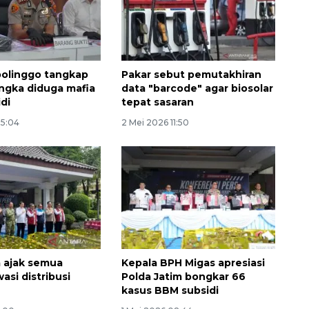
obolinggo tangkap
Pakar sebut pemutakhiran
angka diduga mafia
data "barcode" agar biosolar
di
tepat sasaran
05:04
2 Mei 2026 11:50
Vaksin HPV untuk siswa laki-
laki
2026-08-06 06:30:00
 ajak semua
Kepala BPH Migas apresiasi
asi distribusi
Polda Jatim bongkar 66
kasus BBM subsidi