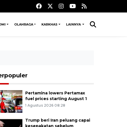
OMI
OLAHRAGA
KARKHAS
LAINNYA
erpopuler
Pertamina lowers Pertamax
fuel prices starting August 1
1 Agustus 2026 08:28
Trump beri Iran peluang capai
kesepakatan sebelum