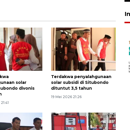
I
akwa
Terdakwa penyalahgunaan
unaan solar
solar subsidi di Situbondo
itubondo divonis
dituntut 3,5 tahun
n
19 Mei 2026 21:26
 21:41