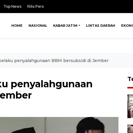
Top News
Rilis Pers
HOME
NASIONAL
KABAR JATIM
LINTAS DAERAH
EKON
 pelaku penyalahgunaan BBM bersubsidi di Jember
T
aku penyalahgunaan
Jember