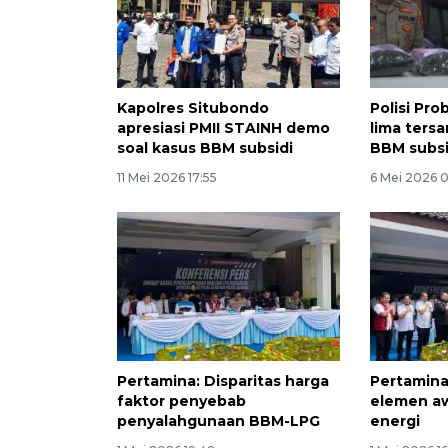
Kapolres Situbondo
Polisi Pr
apresiasi PMII STAINH demo
lima ters
soal kasus BBM subsidi
BBM subsi
11 Mei 2026 17:55
6 Mei 2026 
Pertamina: Disparitas harga
Pertamina
faktor penyebab
elemen aw
penyalahgunaan BBM-LPG
energi