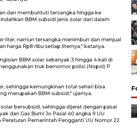
an dan membuntuti tersangka hingga ke
dahkan BBM subsidi jenis solar dari dalam
er liter, namun tersangka menimbun dan menjual
n harga Rp8 ribu setiap liternya," katanya.
gisian BBM solar sebanyak 3 hingga 4 kali di
menggunakan truk bernomor polisi (Nopol) P
er, sehingga kemungkinan total sehari bisa
Uji fungsi jembatan kereta api
F
ang merupakan BBM subsidi," ujarnya.
di Jember
5 Agustus 2026 22:18
ar bersubsidi, sehingga dijerat dengan pasal
yak dan Gas Bumi Jo Pasal 40 angka 9 UU
 Peraturan Pemerintah Pengganti UU Nomor 22