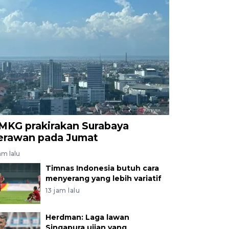
MKG prakirakan Surabaya
erawan pada Jumat
am lalu
Timnas Indonesia butuh cara
menyerang yang lebih variatif
13 jam lalu
Herdman: Laga lawan
Singapura ujian yang