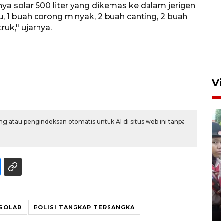
ya solar 500 liter yang dikemas ke dalam jerigen
n itu, 1 buah corong minyak, 2 buah canting, 2 buah
ruk," ujarnya.
V
g atau pengindeksan otomatis untuk AI di situs web ini tanpa
BNPB optimalkan penguatan
Desa Tangguh Bencana di
Jawa Timur
SOLAR
POLISI TANGKAP TERSANGKA
5 Agustus 2026 19:09