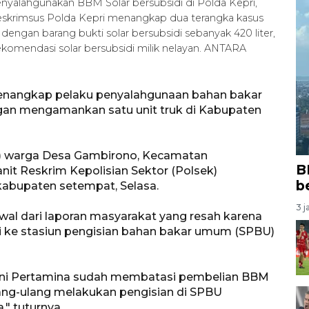
enyalahgunakan BBM Solar bersubsidi di Polda Kepri,
reskrimsus Polda Kepri menangkap dua terangka kasus
engan barang bukti solar bersubsidi sebanyak 420 liter,
ekomendasi solar bersubsidi milik nelayan. ANTARA
menangkap pelaku penyalahgunaan bahan bakar
ngan mengamankan satu unit truk di Kabupaten
67) warga Desa Gambirono, Kecamatan
B
nit Reskrim Kepolisian Sektor (Polsek)
b
kabupaten setempat, Selasa.
3 j
al dari laporan masyarakat yang resah karena
i ke stasiun pengisian bahan bakar umum (SPBU)
 ini Pertamina sudah membatasi pembelian BBM
ang-ulang melakukan pengisian di SPBU
" tuturnya.