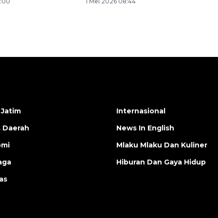
6:00
1 Mei 2026 08:44
 Jatim
Internasional
s Daerah
News In English
omi
Mlaku Mlaku Dan Kuliner
aga
Hiburan Dan Gaya Hidup
as