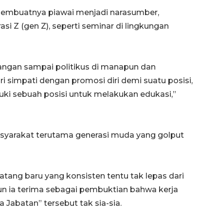
membuatnya piawai menjadi narasumber,
i Z (gen Z), seperti seminar di lingkungan
 Jangan sampai politikus di manapun dan
 simpati dengan promosi diri demi suatu posisi,
ki sebuah posisi untuk melakukan edukasi,”
Awas penipuan berbasis AI
masyarakat terutama generasi muda yang golput
2026-08-07 13:45:00
tang baru yang konsisten tentu tak lepas dari
un ia terima sebagai pembuktian bahwa kerja
 Jabatan” tersebut tak sia-sia.