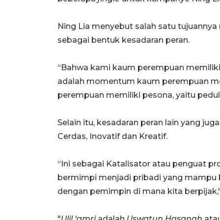
Ning Lia menyebut salah satu tujuannya
sebagai bentuk kesadaran peran.
“Bahwa kami kaum perempuan memiliki pe
adalah momentum kaum perempuan mem
perempuan memiliki pesona, yaitu peduli
Selain itu, kesadaran peran lain yang ju
Cerdas, Inovatif dan Kreatif.
“Ini sebagai Katalisator atau penguat 
bermimpi menjadi pribadi yang mampu b
dengan pemimpin di mana kita berpijak,
"
Ulil ‘amri
adalah
Uswatun Hasanah
atau