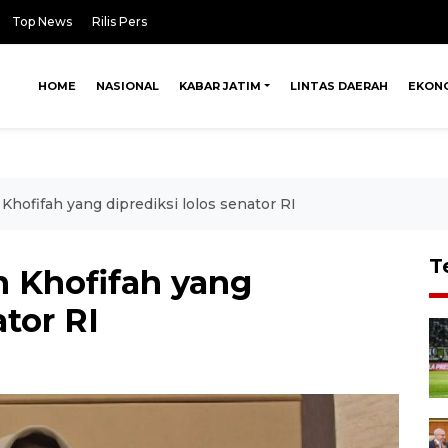
Top News
Rilis Pers
HOME
NASIONAL
KABAR JATIM
LINTAS DAERAH
EKON
Khofifah yang diprediksi lolos senator RI
T
n Khofifah yang
ator RI