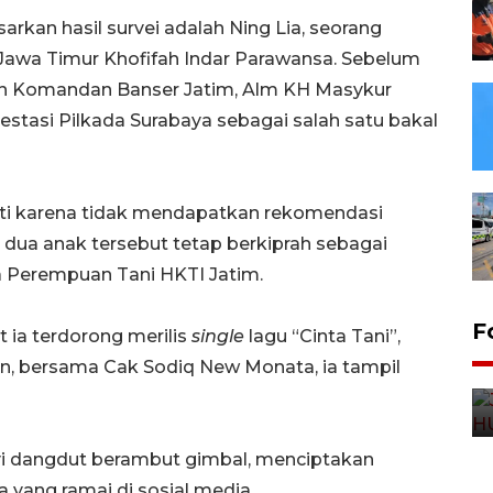
kan hasil survei adalah Ning Lia, seorang
awa Timur Khofifah Indar Parawansa. Sebelum
tan Komandan Banser Jatim, Alm KH Masykur
tasi Pilkada Surabaya sebagai salah satu bakal
nti karena tidak mendapatkan rekomendasi
 dua anak tersebut tetap berkiprah sebagai
ua Perempuan Tani HKTI Jatim.
F
ia terdorong merilis
single
lagu “Cinta Tani”,
kan, bersama Cak Sodiq New Monata, ia tampil
yi dangdut berambut gimbal, menciptakan
 yang ramai di sosial media.