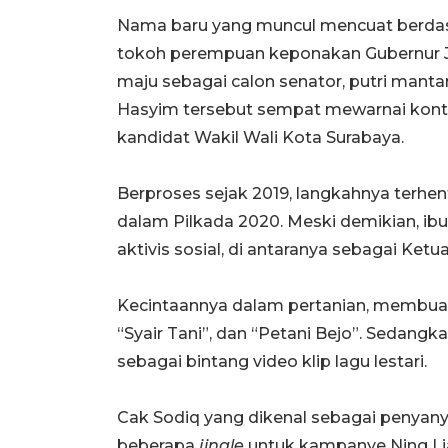
Nama baru yang muncul mencuat berdasar
tokoh perempuan keponakan Gubernur J
maju sebagai calon senator, putri man
Hasyim tersebut sempat mewarnai kontes
kandidat Wakil Wali Kota Surabaya.
Berproses sejak 2019, langkahnya terhe
dalam Pilkada 2020. Meski demikian, ibu
aktivis sosial, di antaranya sebagai Ket
Kecintaannya dalam pertanian, membuat 
“Syair Tani”, dan “Petani Bejo”. Sedang
sebagai bintang video klip lagu lestari.
Cak Sodiq yang dikenal sebagai penyan
beberapa
jingle
untuk kampanye Ning Lia