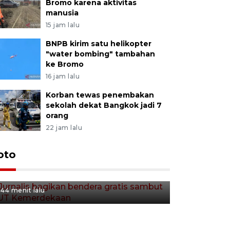
Bromo karena aktivitas
manusia
15 jam lalu
BNPB kirim satu helikopter
"water bombing" tambahan
ke Bromo
16 jam lalu
Korban tewas penembakan
sekolah dekat Bangkok jadi 7
orang
22 jam lalu
Jurnalis bagikan bendera
oto
gratis sambut HUT
Kemerdekaan
44 menit lalu