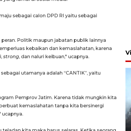
 maju sebagai calon DPD RI yaitu sebagai
Aksi bersih sungai di kawasan
padat penduduk
23 jam lalu
ran. Politik maupun jabatan publik lainnya
perluas kebaikan dan kemaslahatan, karena
V
,
strong
, dan naluri keibuan," ucapnya.
ga sebagai utamanya adalah “CANTIK”, yaitu
program Pemprov Jatim. Karena tidak mungkin kita
erbuat kemaslahatan tanpa kita bersinergi
BPBD Jatim kerahkan "Drone
Water Spray" bantu padamkan
" ucapnya.
kebakaran Bromo
6 Agustus 2026 18:23
 teladan kita maka harus selaras. Ketika seorang