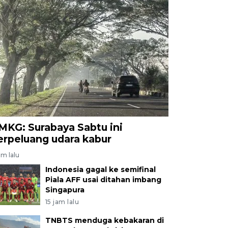
MKG: Surabaya Sabtu ini
erpeluang udara kabur
am lalu
Indonesia gagal ke semifinal
Piala AFF usai ditahan imbang
Singapura
15 jam lalu
TNBTS menduga kebakaran di